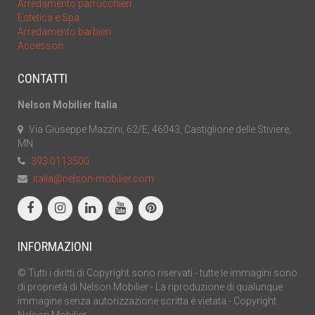
Arredamento parrucchieri
Estetica e Spa
Arredamento barbieri
Accessori
CONTATTI
Nelson Mobilier Italia
Via Giuseppe Mazzini, 62/E, 46043, Castiglione delle Stiviere,
MN
393 0113500
italia@nelson-mobilier.com
INFORMAZIONI
© Tutti i diritti di Copyright sono riservati - tutte le immagini sono
di proprietà di Nelson Mobilier - La riproduzione di qualunque
immagine senza autorizzazione scritta é vietata - Copyright