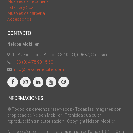
Muebles de peluqueria
Estética y Spa
Muebles de barberia
Accessorios
CONTACTO
Nelson Mobilier
11 Avenue Louis Blériot C.S 40031, 69687, Chassieu
+ 33 (0) 4 78 90 15 60
info@nelson-mobilier.com
INFORMACIONES
© Todos los derechos reservados - Todas las imágenes son
propiedad de Nelson Mobilier - Prohibida cualquier
reproducción sin autorización - Copyright Nelson Mobilier
Numéro d’enregistrement en application de l’article L.541-10 du