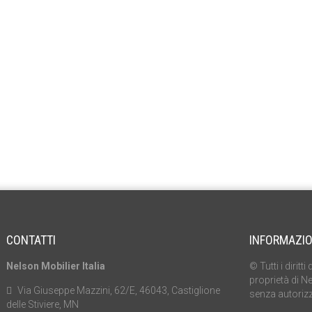
CONTATTI
INFORMAZIO
Nelson Mobilier Italia
© Tutti i dirit
proprietà di N
Via Giuseppe Mazzini, 62/E, 46043, Castiglione
senza autorizz
delle Stiviere, MN