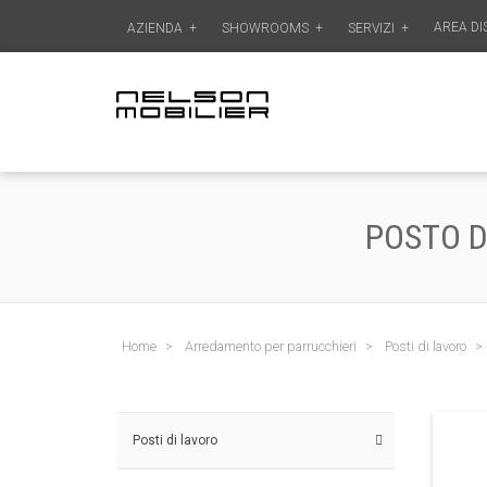
AREA DI
AZIENDA
+
SHOWROOMS
+
SERVIZI
+
POSTO D
Home
Arredamento per parrucchieri
Posti di lavoro
Posti di lavoro