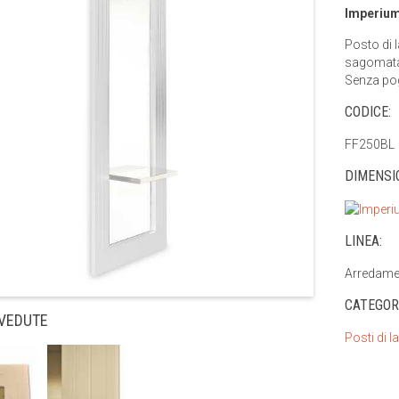
Imperium
Posto di 
sagomata r
Senza pog
CODICE:
FF250BL
DIMENSIO
LINEA:
Arredamen
CATEGOR
 VEDUTE
Posti di l