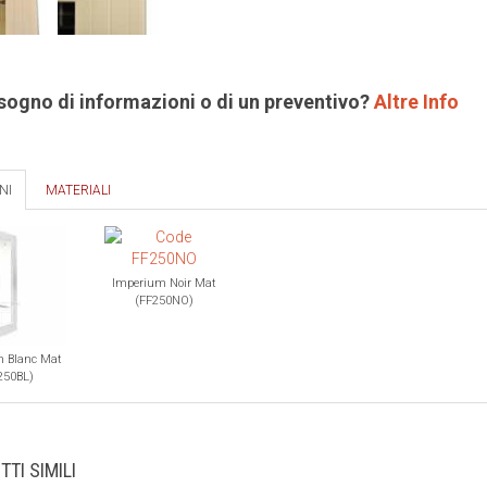
isogno di informazioni o di un preventivo?
Altre Info
NI
MATERIALI
Imperium Noir Mat
(FF250NO)
 Blanc Mat
250BL)
TI SIMILI