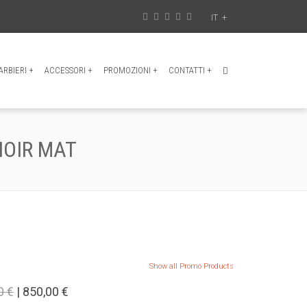
IT
+
RBIERI
+
ACCESSORI
+
PROMOZIONI
+
CONTATTI
+
NOIR MAT
Show all Promo Products
0 €
| 850,00 €