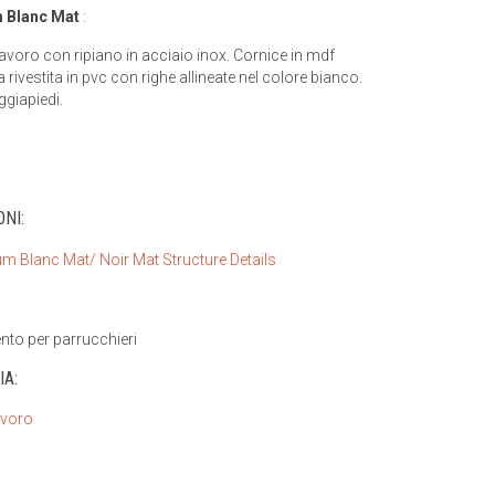
 Blanc Mat
:
lavoro con ripiano in acciaio inox. Cornice in mdf
ivestita in pvc con righe allineate nel colore bianco.
giapiedi.
NI:
to per parrucchieri
IA:
avoro