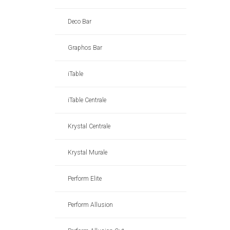
Deco Bar
Graphos Bar
iTable
iTable Centrale
Krystal Centrale
Krystal Murale
Perform Elite
Perform Allusion