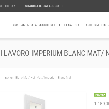
STRIBUTORI
SCARICA IL CATALOGO
ARREDAMENTO PARRUCCHIERI
+
ESTETICA E SPA
+
ARREDAMENTO BA
I LAVORO IMPERIUM BLANC MAT/ 
Imperium Blanc Mat/ Noir Mat / Imperium Blanc Mat
PROMO
1.180,0