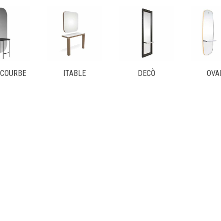
ECOURBE
ITABLE
DECÒ
OVA