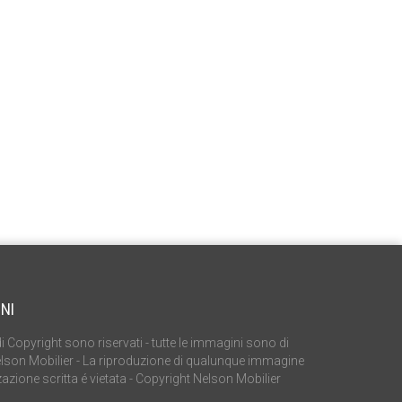
NI
ti di Copyright sono riservati - tutte le immagini sono di
elson Mobilier - La riproduzione di qualunque immagine
azione scritta é vietata - Copyright Nelson Mobilier