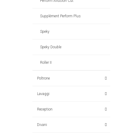
Perform Allusion Cut
Supplément Perform Plus
Speky
Speky Double
Roller II
Poltrone
Lavaggi
Reception
Divani