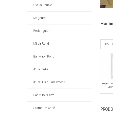
Ovalis Double
Magnum
Hai b
Rectangulum
Miroir Rond
OPZIO
Bar Miroir Rond
iPure Cadre
iPure LED / iPure Wood LED
Imperium
(FF
Bar Miroir Carré
Scamnum Carré
PRODOT