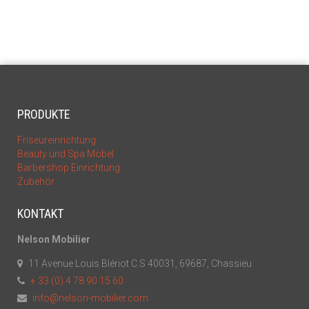
PRODUKTE
Friseureinrichtung
Beauty und Spa Möbel
Barbershop Einrichtung
Zubehör
KONTAKT
Nelson Mobilier
11 Avenue Louis Blériot C.S 40031, 69687, Chassieu
+ 33 (0) 4 78 90 15 60
info@nelson-mobilier.com