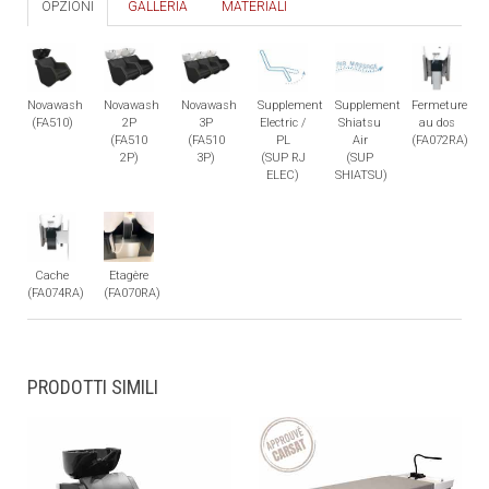
OPZIONI
GALLERIA
MATERIALI
Novawash
Novawash
Novawash
Supplement
Supplement
Fermeture
(FA510)
2P
3P
Electric /
Shiatsu
au dos
(FA510
(FA510
PL
Air
(FA072RA)
2P)
3P)
(SUP RJ
(SUP
ELEC)
SHIATSU)
Cache
Etagère
(FA074RA)
(FA070RA)
PRODOTTI SIMILI