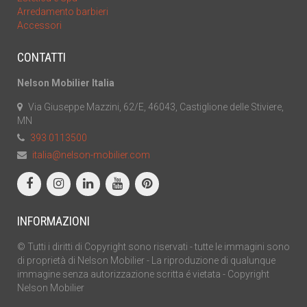
Arredamento barbieri
Accessori
CONTATTI
Nelson Mobilier Italia
Via Giuseppe Mazzini, 62/E, 46043, Castiglione delle Stiviere,
MN
393 0113500
italia@nelson-mobilier.com
INFORMAZIONI
© Tutti i diritti di Copyright sono riservati - tutte le immagini sono
di proprietà di Nelson Mobilier - La riproduzione di qualunque
immagine senza autorizzazione scritta é vietata - Copyright
Nelson Mobilier