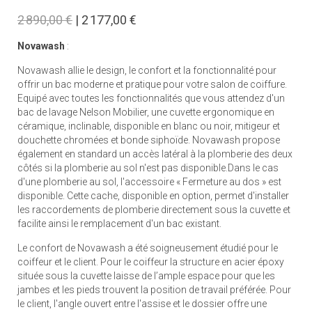
2 890,00 €
| 2 177,00 €
Novawash
:
Novawash allie le design, le confort et la fonctionnalité pour
offrir un bac moderne et pratique pour votre salon de coiffure.
Equipé avec toutes les fonctionnalités que vous attendez d'un
bac de lavage Nelson Mobilier, une cuvette ergonomique en
céramique, inclinable, disponible en blanc ou noir, mitigeur et
douchette chromées et bonde siphoïde. Novawash propose
également en standard un accès latéral à la plomberie des deux
côtés si la plomberie au sol n'est pas disponible.Dans le cas
d'une plomberie au sol, l'accessoire « Fermeture au dos » est
disponible. Cette cache, disponible en option, permet d'installer
les raccordements de plomberie directement sous la cuvette et
facilite ainsi le remplacement d'un bac existant.
Le confort de Novawash a été soigneusement étudié pour le
coiffeur et le client. Pour le coiffeur la structure en acier époxy
située sous la cuvette laisse de l’ample espace pour que les
jambes et les pieds trouvent la position de travail préférée. Pour
le client, l'angle ouvert entre l'assise et le dossier offre une