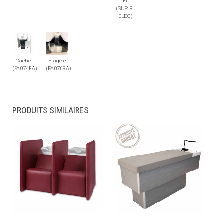
PL
(SUP RJ
ELEC)
Cache
Etagère
(FA074RA)
(FA070RA)
PRODUITS SIMILAIRES