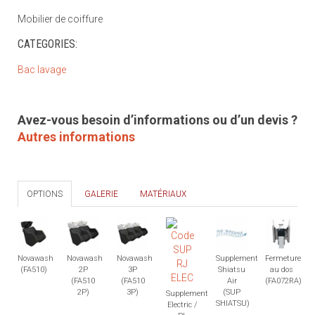
Mobilier de coiffure
CATEGORIES:
Bac lavage
Avez-vous besoin d’informations ou d’un devis ?
Autres informations
OPTIONS
GALERIE
MATÉRIAUX
Novawash
Novawash
Novawash
Supplement
Fermeture
(FA510)
2P
3P
Shiatsu
au dos
(FA510
(FA510
Air
(FA072RA)
2P)
3P)
(SUP
Supplement
SHIATSU)
Electric /