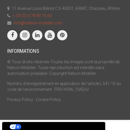
11 Avenue Louis Blériot C.S 40031, 69687, Chassieu, Rhône
+ 33 (0) 4 78 90 15 60
info@nelson-mobilier.com
INFORMATIONS
© Tous droits réservés-Toutes les images sont la propriété de
Nelson Mobilier- Toute reproduction est interdite sans
autorisation préalable- Copyright Nelson Mobilier
Numéro d’enregistrement en application de l’article L.541-10 du
code de l’environnement : FR014096_10ADLV
Privacy Policy
-
Cookie Policy
Vos choix en matière de confidentialité