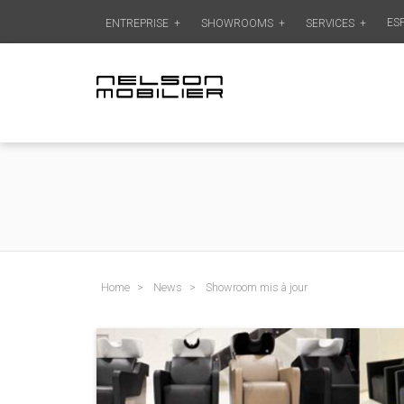
ES
ENTREPRISE
+
SHOWROOMS
+
SERVICES
+
Home
News
Showroom mis à jour