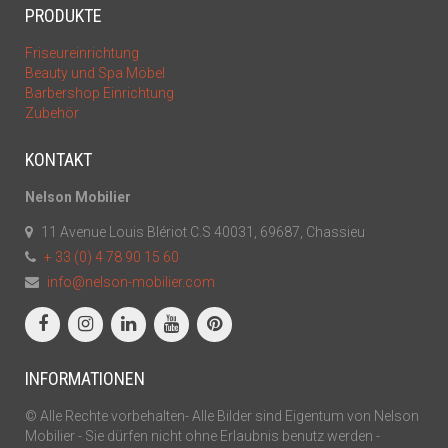
PRODUKTE
Friseureinrichtung
Beauty und Spa Möbel
Barbershop Einrichtung
Zubehör
KONTAKT
Nelson Mobilier
11 Avenue Louis Blériot C.S 40031, 69687, Chassieu
+ 33 (0) 4 78 90 15 60
info@nelson-mobilier.com
INFORMATIONEN
© Alle Rechte vorbehalten- Alle Bilder sind Eigentum von Nelson
Mobilier - Sie dürfen nicht ohne Erlaubnis benutz werden -