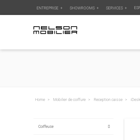
ES
ENTREPRISE
+
SHOWROOMS
+
SERVICES
+
Home
Mobilier de coiffure
Reception caisse
iDes
Coiffeuse