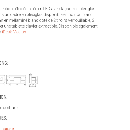
ception rétro éclairée en LED avec façade en plexiglas
ns un cadre en plexiglas disponible en noir ou blanc.
an en mélaminé blanc doté de 2 tiroirs verrouillable, 2
t une tablette clavier extractible. Disponible également
on
iDesk Medium
.
ONS:
ION:
e coiffure
IES:
 caisse