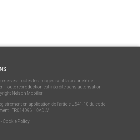
ONS
réservés-Toutes les images sont la propriété de
r- Toute reproduction est interdite sans autorisation
yright Nelson Mobilier
istrement en application de l’article L.541-10 du code
ement : FR014096_10ADLV
-
Cookie Policy