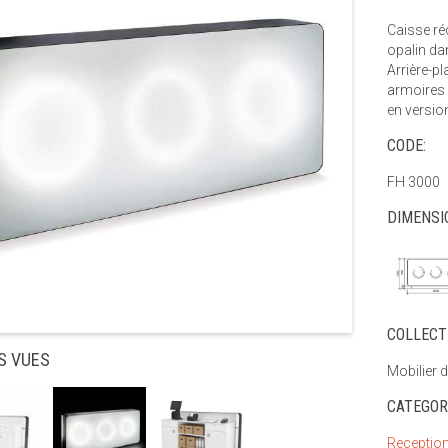
Caisse ré
opalin da
Arrière-pl
armoires e
en versi
CODE:
FH 3000
DIMENSI
COLLECT
S VUES
Mobilier d
CATEGOR
Reception