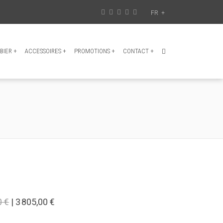
FR
+
BIER
+
ACCESSOIRES
+
PROMOTIONS
+
CONTACT
+
0 €
| 3 805,00 €