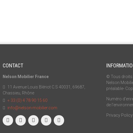
CONTACT
INFORMATI
Nelson Mobilier France
© Tous droits 
Nelson Mobilie
11 Avenue Louis Blériot C.S 40031, 69687,
préalable- Cop
Chassieu, Rhône
Numéro d’enreg
+ 33 (0) 4 78 90 15 60
de l’environn
info@nelson-mobilier.com
Privacy Policy