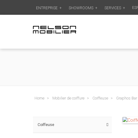
ES
ENTREPRISE
+
SHOWROOMS
+
SERVICES
+
Home
Mobilier de coiffure
Coiffeuse
Graphos Bar
Coiffeuse