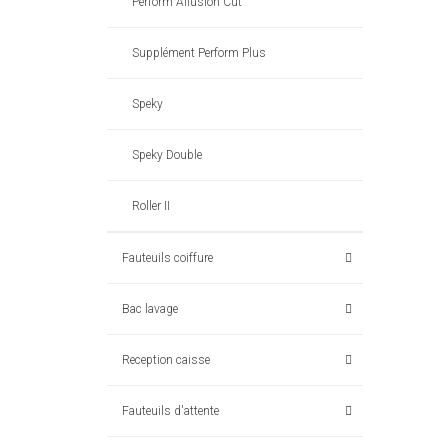
Perform Allusion Cut
Supplément Perform Plus
Speky
Speky Double
Roller II
Fauteuils coiffure
Bac lavage
Reception caisse
Fauteuils d'attente