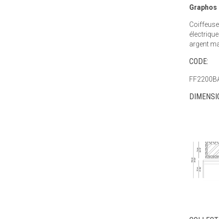
Graphos
Coiffeuse 
électriqu
argent ma
CODE:
FF2200B
DIMENSI