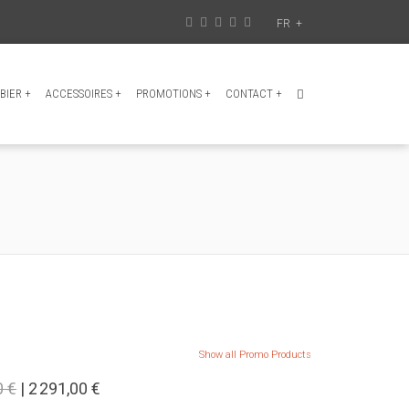
FR
+
BIER
+
ACCESSOIRES
+
PROMOTIONS
+
CONTACT
+
Show all Promo Products
0 €
| 2 291,00 €