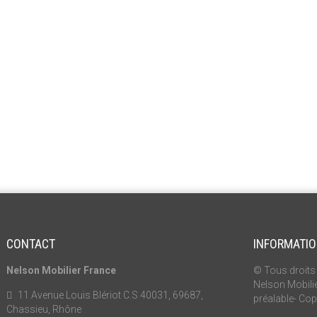
CONTACT
INFORMATI
Nelson Mobilier France
© Tous droits 
Nelson Mobilie
11 Avenue Louis Blériot C.S 40031, 69687,
préalable- Cop
Chassieu, Rhône