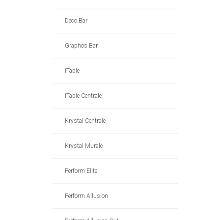
Deco Bar
Graphos Bar
iTable
iTable Centrale
Krystal Centrale
Krystal Murale
Perform Elite
Perform Allusion