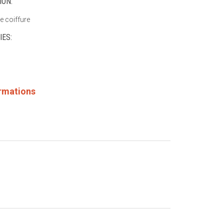
ION:
e coiffure
IES:
e
ormations