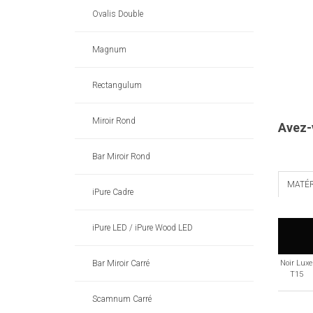
Ovalis Double
Magnum
Rectangulum
Miroir Rond
Avez-
Bar Miroir Rond
MATÉR
iPure Cadre
iPure LED / iPure Wood LED
Bar Miroir Carré
Noir Luxe
T15
Scamnum Carré