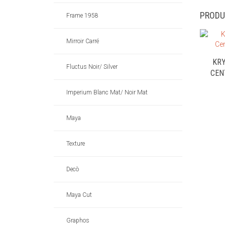
PRODU
Frame 1958
Mirroir Carré
KR
Fluctus Noir/ Silver
CEN
Imperium Blanc Mat/ Noir Mat
Maya
Texture
Decò
Maya Cut
Graphos