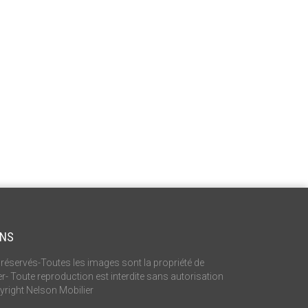
ONS
réservés-Toutes les images sont la propriété de
r- Toute reproduction est interdite sans autorisation
yright Nelson Mobilier