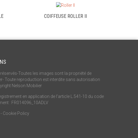
LE
COIFFEUSE ROLLER II
ONS
réservés-Toutes les images sont la propriété de
r- Toute reproduction est interdite sans autorisation
yright Nelson Mobilier
istrement en application de l’article L.541-10 du code
ement : FR014096_10ADLV
-
Cookie Policy