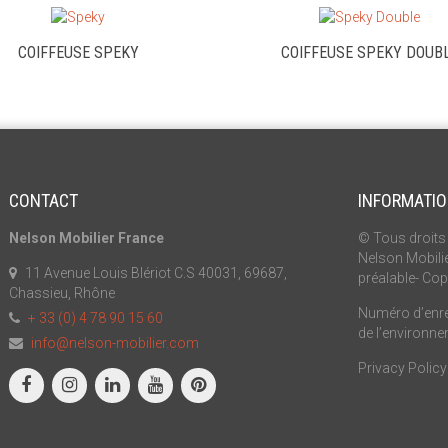
COIFFEUSE SPEKY
COIFFEUSE SPEKY DOUB
CONTACT
INFORMATI
Nelson Mobilier France
© Tous droits 
Nelson Mobilie
11 Avenue Louis Blériot C.S 40031, 69687,
préalable- Cop
Chassieu, Rhône
Numéro d’enreg
+ 33 (0) 4 78 90 15 60
de l’environn
info@nelson-mobilier.com
Privacy Policy