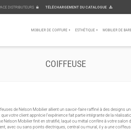
PACE DISTRIBUTEURS
TÉLÉCHARGEMENT DU CATALOGUE
MOBILIER DE COIFFURE
+
ESTHÉTIQUE
+
MOBILIER DE BAR
COIFFEUSE
feuses de Nelson Mobilier allient un savoir-faire raffiné à des designs 
que votre client apprécie l'expérience fait partie intégrante de la réal
e Nelson Mobilier finit en stratifié, laqué ou métal confère à votre salon
t, avec ou sans points électriques, central ou mural, il y a une coiffeus