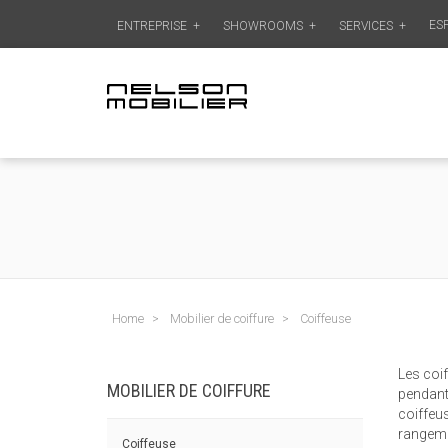
ES
ENTREPRISE
+
SHOWROOMS
+
SERVICES
+
Home
Mobilier de coiffure
Coiffeuse
Les coif
MOBILIER DE COIFFURE
pendant 
coiffeus
rangemen
Coiffeuse