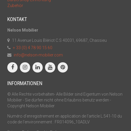
Zubehör
KONTAKT
Nelson Mobilier
11 Avenue Louis Blériot C.S 40031, 69687, Chassieu
+ 33 (0) 4 78 90 15 60
info@nelson-mobilier.com
INFORMATIONEN
© Alle Rechte vorbehalten- Alle Bilder sind Eigentum von Nelson
Mobilier - Sie dürfen nicht ohne Erlaubnis benutz werden -
Copyright Nelson Mobilier
Numéro d’enregistrement en application de l’article L.541-10 du
code de l’environnement : FR014096_10ADLV