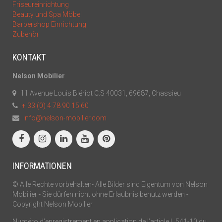
Friseureinrichtung
Beauty und Spa Möbel
Barbershop Einrichtung
Zubehör
KONTAKT
Nelson Mobilier
11 Avenue Louis Blériot C.S 40031, 69687, Chassieu
+ 33 (0) 4 78 90 15 60
info@nelson-mobilier.com
INFORMATIONEN
© Alle Rechte vorbehalten- Alle Bilder sind Eigentum von Nelson
Mobilier - Sie dürfen nicht ohne Erlaubnis benutz werden -
Copyright Nelson Mobilier
Numéro d’enregistrement en application de l’article L.541-10 du