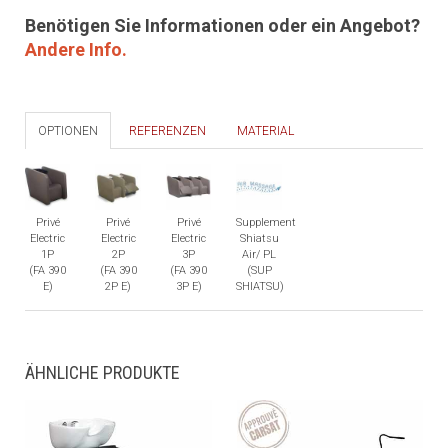
Benötigen Sie Informationen oder ein Angebot?
Andere Info.
OPTIONEN
REFERENZEN
MATERIAL
Privé
Privé
Privé
Supplement
Electric
Electric
Electric
Shiatsu
1P
2P
3P
Air/ PL
(FA 390
(FA 390
(FA 390
(SUP
E)
2P E)
3P E)
SHIATSU)
ÄHNLICHE PRODUKTE