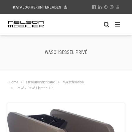
KATALOG HERUNTERLADEN
WASCHSESSEL PRIVÉ
Home
Friseureinrichtung
Waschsessel
Privé / Privé Electric 1P