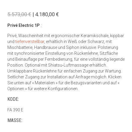
5.573,00 €
| 4.180,00 €
Privé Electric 1P
:
Privé, Wascheinheit mit ergonomischer Keramikschale, kippbar
und
tiefenverstellbar
, erhältlich in Weiß oder Schwarz, mit
Mischbatterie, Handbrause und Siphon inklusive. Polsterung
mit synchronisierter Einstellung von Rückenlehne, Sitzfläche
und Beinauflage per Fernbedienung, für eine vollständig liegende
Position. Optional mit Shiatsu‑Luftmassage erhältlich.
Umklappbare Rückenlehne für einfachen Zugang zur Wartung.
Seitlicher Zugang zur Installation auf Anfrage möglich. Klicken
Sie unten auf « Materialien » für die Bezugsvarianten und auf «
Optionen » für weitere Konfigurationen.
KODE:
FA 390 E
MASSE: