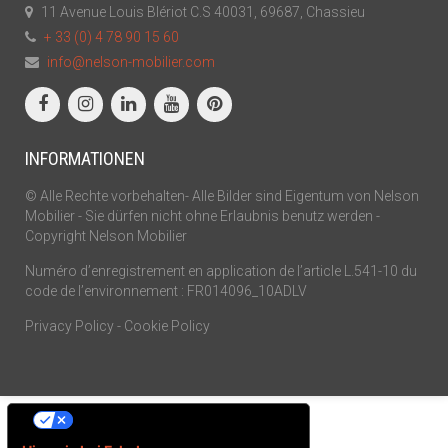
11 Avenue Louis Blériot C.S 40031, 69687, Chassieu
+ 33 (0) 4 78 90 15 60
info@nelson-mobilier.com
INFORMATIONEN
© Alle Rechte vorbehalten- Alle Bilder sind Eigentum von Nelson
Mobilier - Sie dürfen nicht ohne Erlaubnis benutz werden -
Copyright Nelson Mobilier
Numéro d’enregistrement en application de l’article L.541-10 du
code de l’environnement : FR014096_10ADLV
Privacy Policy
-
Cookie Policy
Ihre Datenschutzeinstellungen