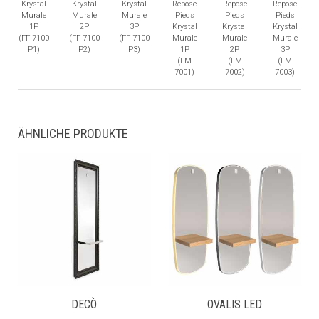
Krystal
Krystal
Krystal
Repose
Repose
Repose
Murale
Murale
Murale
Pieds
Pieds
Pieds
1P
2P
3P
Krystal
Krystal
Krystal
(FF 7100
(FF 7100
(FF 7100
Murale
Murale
Murale
P1)
P2)
P3)
1P
2P
3P
(FM
(FM
(FM
7001)
7002)
7003)
ÄHNLICHE PRODUKTE
DECÒ
OVALIS LED