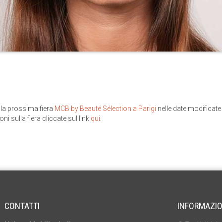
lla prossima fiera
MCB by Beauté Sélection a Parigi
nelle date modificate 
ni sulla fiera cliccate sul link
qui
.
CONTATTI
INFORMAZIO