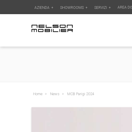
AREA DI
AZIENDA
+
SHOWROOMS
+
SERVIZI
+
Home
News
MCB Parigi 2024