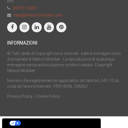
MN
393 0113500
italia@nelson-mobilier.com
INFORMAZIONI
© Tutti i diritti di Copyright sono riservati - tutte le immagini sono
di proprietà di Nelson Mobilier - La riproduzione di qualunque
immagine senza autorizzazione scritta é vietata - Copyright
Nelson Mobilier
Numéro d’enregistrement en application de l’article L.541-10 du
code de l’environnement : FR014096_10ADLV
Privacy Policy
-
Cookie Policy
Le tue preferenze relative alla privacy