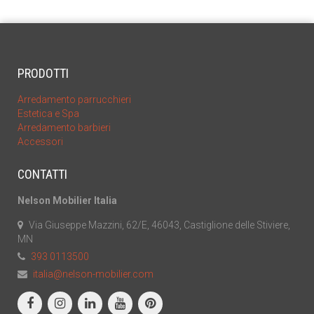
PRODOTTI
Arredamento parrucchieri
Estetica e Spa
Arredamento barbieri
Accessori
CONTATTI
Nelson Mobilier Italia
Via Giuseppe Mazzini, 62/E, 46043, Castiglione delle Stiviere,
MN
393 0113500
italia@nelson-mobilier.com