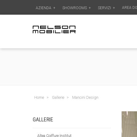
AREA DI
AZIENDA
+
SHOWROOMS
+
SERVIZI
+
Home
Gallerie
Mancini Design
GALLERIE
Altea Coiffure Institut