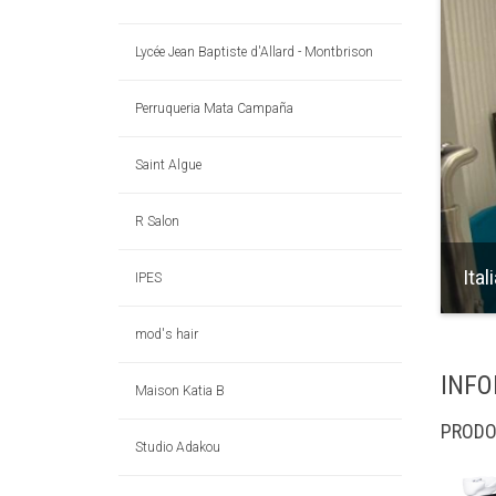
Lycée Jean Baptiste d'Allard - Montbrison
Perruqueria Mata Campaña
Saint Algue
R Salon
Ital
IPES
mod's hair
INFO
Maison Katia B
PRODOT
Studio Adakou