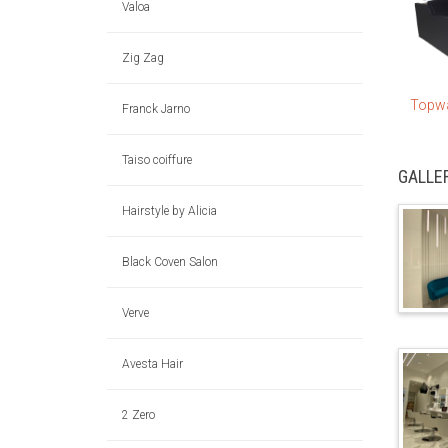
Valoa
Zig Zag
Topw
Franck Jarno
Taiso coiffure
GALLE
Hairstyle by Alicia
Black Coven Salon
Verve
Avesta Hair
2 Zero