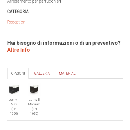
Arredamento per parrucchieri
CATEGORIA:
Reception
Hai bisogno di informazioni o di un preventivo?
Altre Info
OPZIONI
GALLERIA
MATERIALI
Lumy II
Lumy II
Max
Medium
(FH
(FH
1660)
1650)