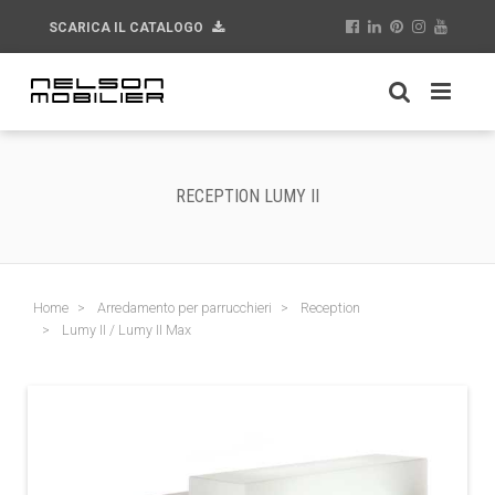
SCARICA IL CATALOGO
RECEPTION LUMY II
Home
Arredamento per parrucchieri
Reception
Lumy II / Lumy II Max