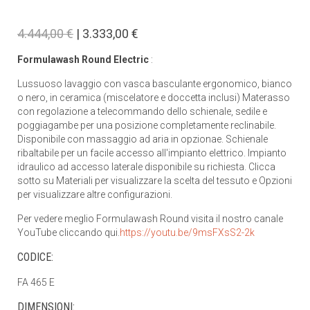
4.444,00 €
| 3.333,00 €
Formulawash Round Electric
:
Lussuoso lavaggio con vasca basculante ergonomico, bianco
o nero, in ceramica (miscelatore e doccetta inclusi) Materasso
con regolazione a telecommando dello schienale, sedile e
poggiagambe per una posizione completamente reclinabile.
Disponibile con massaggio ad aria in opzionae. Schienale
ribaltabile per un facile accesso all'impianto elettrico. Impianto
idraulico ad accesso laterale disponibile su richiesta. Clicca
sotto su Materiali per visualizzare la scelta del tessuto e Opzioni
per visualizzare altre configurazioni.
Per vedere meglio Formulawash Round visita il nostro canale
YouTube cliccando qui.
https://youtu.be/9msFXsS2-2k
CODICE:
FA 465 E
DIMENSIONI: