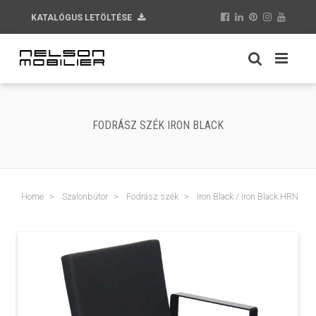
KATALÓGUS LETÖLTÉSE
FODRÁSZ SZÉK IRON BLACK
Home
Szalonbútor
Fodrász szék
Iron Black / Iron Black HRN