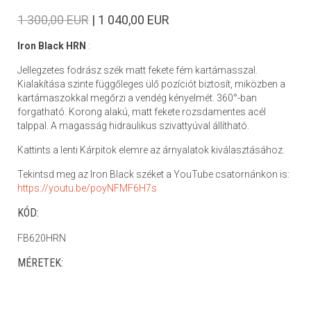
1 300,00 EUR
| 1 040,00 EUR
Iron Black HRN
:
Jellegzetes fodrász szék matt fekete fém kartámasszal.
Kialakítása szinte függőleges ülő pozíciót biztosít, miközben a
kartámaszokkal megőrzi a vendég kényelmét. 360°-ban
forgatható. Korong alakú, matt fekete rozsdamentes acél
talppal. A magasság hidraulikus szivattyúval állítható.
Kattints a lenti Kárpitok elemre az árnyalatok kiválasztásához.
Tekintsd meg az Iron Black széket a YouTube csatornánkon is:
https://youtu.be/poyNFMF6H7s
KÓD:
FB620HRN
MÉRETEK: