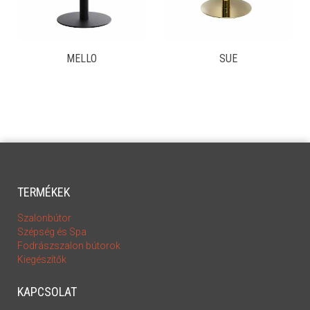
MELLO
SUE
TERMÉKEK
Szalonbútor
Szépség és Spa
Fodrászszalon bútorok
Kiegészítők
KAPCSOLAT