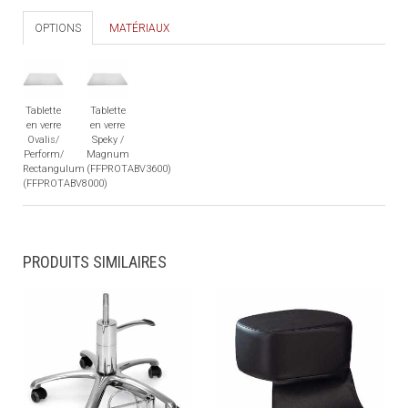
OPTIONS
MATÉRIAUX
Tablette
Tablette
en verre
en verre
Ovalis/
Speky /
Perform/
Magnum
Rectangulum
(FFPROTABV3600)
(FFPROTABV8000)
PRODUITS SIMILAIRES