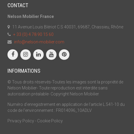
CONTACT
Nelson Mobilier France
11 Avenue Louis Blériot C.S 40031, 69687, Chassieu, Rhône
+ 33 (0) 4 78 90 15 60
info@nelson-mobilier.com
INFORMATIONS
© Tous droits réservés-Toutes les images sont la propriété de
Nelson Mobilier- Toute reproduction est interdite sans
autorisation préalable- Copyright Nelson Mobilier
Numéro d’enregistrement en application de l’article L.541-10 du
code de l’environnement : FR014096_10ADLV
Privacy Policy
-
Cookie Policy