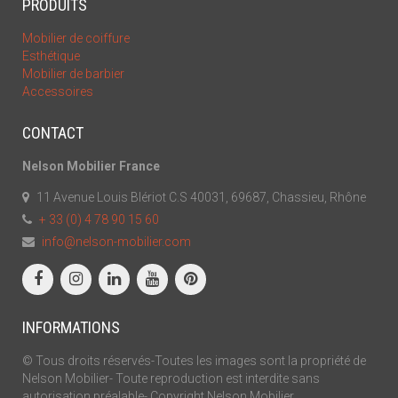
PRODUITS
Mobilier de coiffure
Esthétique
Mobilier de barbier
Accessoires
CONTACT
Nelson Mobilier France
11 Avenue Louis Blériot C.S 40031, 69687, Chassieu, Rhône
+ 33 (0) 4 78 90 15 60
info@nelson-mobilier.com
INFORMATIONS
© Tous droits réservés-Toutes les images sont la propriété de
Nelson Mobilier- Toute reproduction est interdite sans
autorisation préalable- Copyright Nelson Mobilier