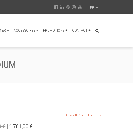
FR
+
BIER
+
ACCESSOIRES
+
PROMOTIONS
+
CONTACT
+
DIUM
Show all Promo Products
0 €
| 1 761,00 €