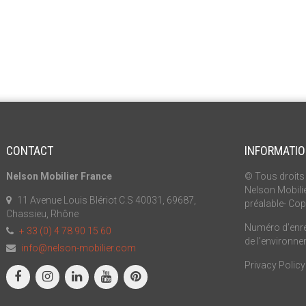
CONTACT
INFORMATI
Nelson Mobilier France
© Tous droits 
Nelson Mobilie
11 Avenue Louis Blériot C.S 40031, 69687,
préalable- Cop
Chassieu, Rhône
Numéro d’enreg
+ 33 (0) 4 78 90 15 60
de l’environn
info@nelson-mobilier.com
Privacy Policy