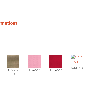
ormations
Soleil V16
Noisette
Rose V24
Rouge V23
V17