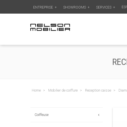
ES
ENTREPRISE
+
SHOWROOMS
+
SERVICES
+
REC
Home
Mobilier de coiffure
Reception caisse
Diam
Coiffeuse