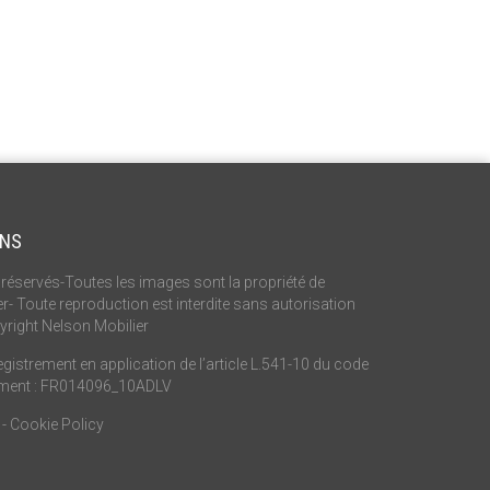
ONS
réservés-Toutes les images sont la propriété de
r- Toute reproduction est interdite sans autorisation
yright Nelson Mobilier
istrement en application de l’article L.541-10 du code
ement : FR014096_10ADLV
-
Cookie Policy