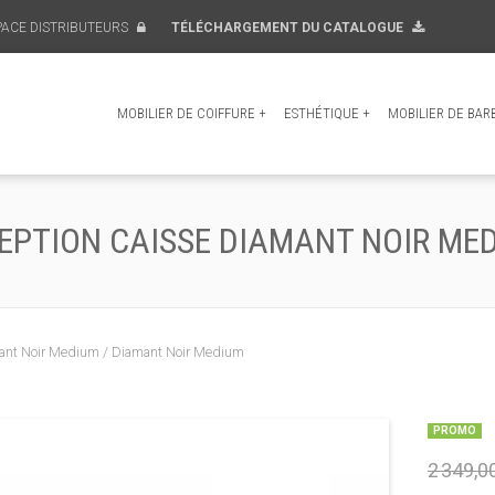
PACE DISTRIBUTEURS
TÉLÉCHARGEMENT DU CATALOGUE
MOBILIER DE COIFFURE
+
ESTHÉTIQUE
+
MOBILIER DE BAR
EPTION CAISSE DIAMANT NOIR ME
ant Noir Medium / Diamant Noir Medium
PROMO
2 349,0