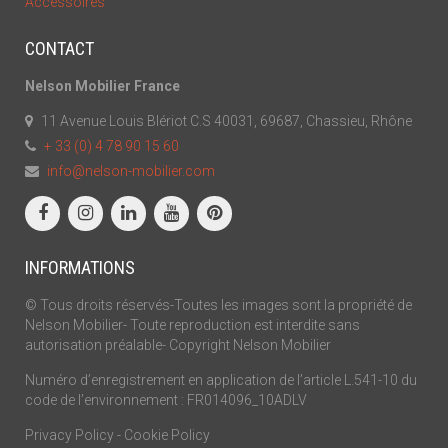
Accessoires
CONTACT
Nelson Mobilier France
11 Avenue Louis Blériot C.S 40031, 69687, Chassieu, Rhône
+ 33 (0) 4 78 90 15 60
info@nelson-mobilier.com
INFORMATIONS
© Tous droits réservés-Toutes les images sont la propriété de
Nelson Mobilier- Toute reproduction est interdite sans
autorisation préalable- Copyright Nelson Mobilier
Numéro d’enregistrement en application de l’article L.541-10 du
code de l’environnement : FR014096_10ADLV
Privacy Policy
-
Cookie Policy