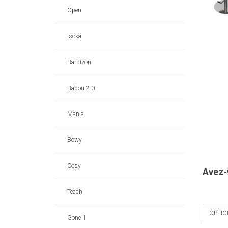
Open
Isoka
Barbizon
Babou 2.0
Mania
Bowy
Cosy
Avez-
Teach
OPTIO
Gone II