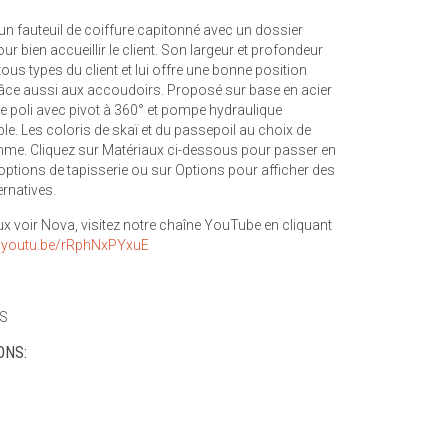
un fauteuil de coiffure capitonné avec un dossier
ur bien accueillir le client. Son largeur et profondeur
tous types du client et lui offre une bonne position
âce aussi aux accoudoirs. Proposé sur base en acier
e poli avec pivot à 360° et pompe hydraulique
ble. Les coloris de skaï et du passepoil au choix de
me. Cliquez sur Matériaux ci-dessous pour passer en
 options de tapisserie ou sur Options pour afficher des
ernatives.
x voir Nova, visitez notre chaîne YouTube en cliquant
//youtu.be/rRphNxPYxuE
S
ONS: