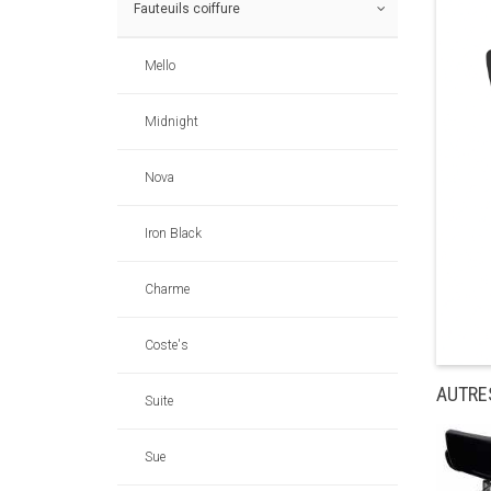
Fauteuils coiffure
Mello
Midnight
Nova
Iron Black
Charme
Coste's
AUTRE
Suite
Sue