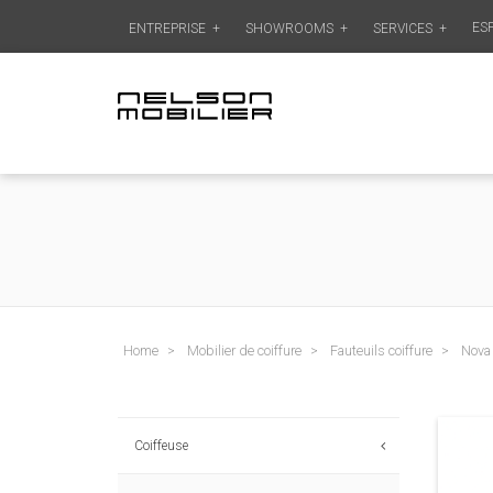
ES
ENTREPRISE
+
SHOWROOMS
+
SERVICES
+
Home
Mobilier de coiffure
Fauteuils coiffure
Nova
Coiffeuse