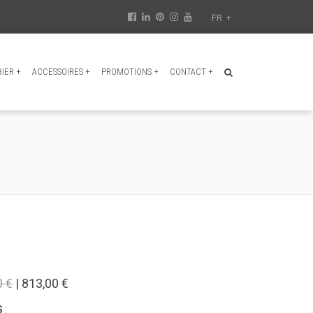
FR
+
BIER
+
ACCESSOIRES
+
PROMOTIONS
+
CONTACT
+
0 €
| 813,00 €
S
: