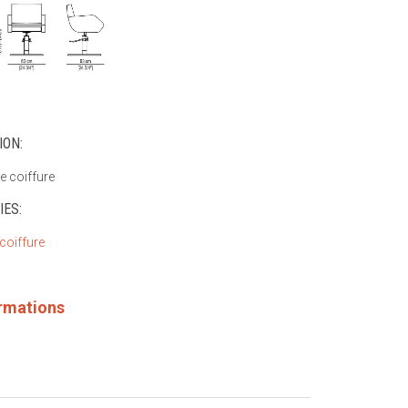
ION:
e coiffure
IES:
 coiffure
ormations