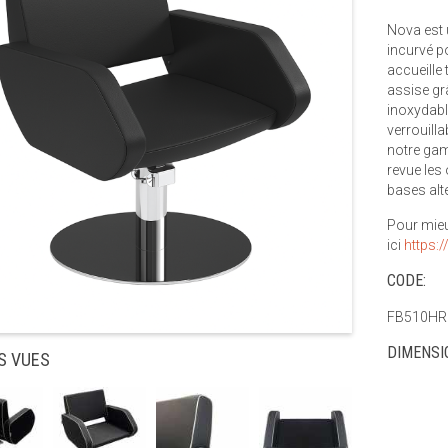
Nova est 
incurvé po
accueille 
assise gr
inoxydabl
verrouilla
notre gam
revue les
bases alt
Pour mieu
ici
https:
CODE:
FB510HR
DIMENSI
S VUES