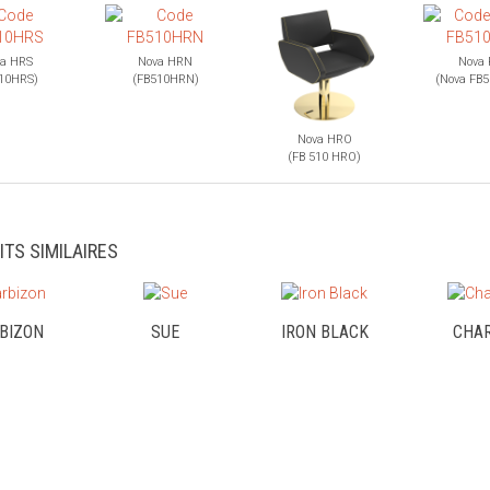
a HRS
Nova HRN
Nova
10HRS)
(FB510HRN)
(Nova FB5
Nova HRO
(FB 510 HRO)
ITS SIMILAIRES
BIZON
SUE
IRON BLACK
CHA