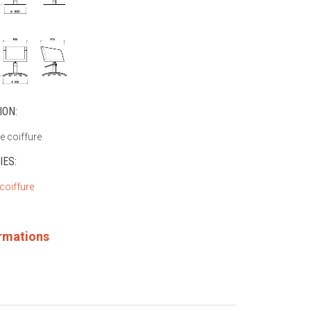
ION:
e coiffure
IES:
 coiffure
ormations