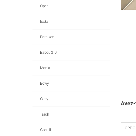
Open
Isoka
Barbizon
Babou 2.0
Mania
Bowy
Cosy
Avez-
Teach
OPTIO
Gone II