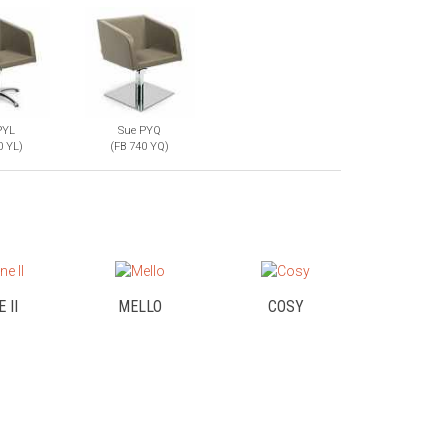
PYL
Sue PYQ
0 YL)
(FB 740 YQ)
 II
MELLO
COSY