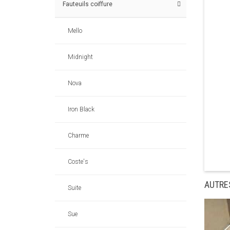
Fauteuils coiffure
Mello
Midnight
Nova
Iron Black
Charme
Coste's
AUTRE
Suite
Sue