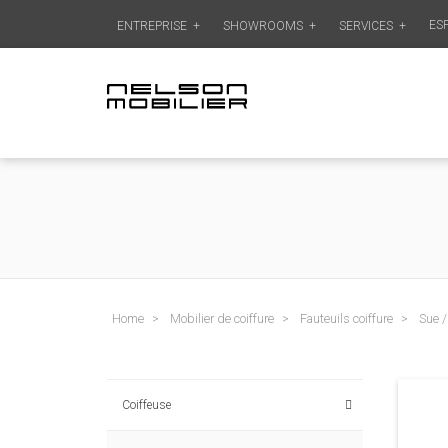
ES
ENTREPRISE
+
SHOWROOMS
+
SERVICES
+
Home
Mobilier de coiffure
Fauteuils coiffure
Sue 
Coiffeuse