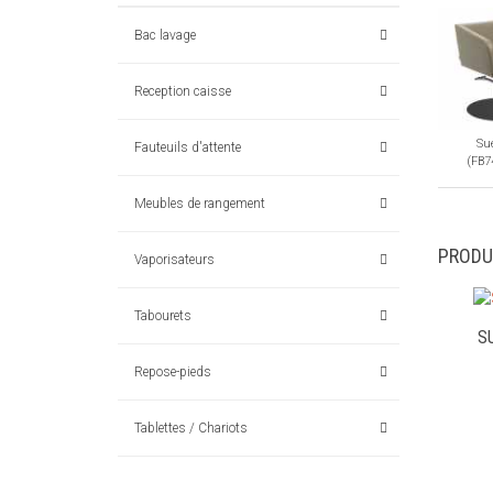
Bac lavage
Reception caisse
Su
Fauteuils d'attente
(FB7
Meubles de rangement
PRODU
Vaporisateurs
Tabourets
S
Repose-pieds
Tablettes / Chariots