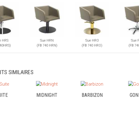
e HRS
Sue HRN
Sue HRO
Sue 
40HRS)
(FB 740 HRN)
(FB 740 HRO)
(FB 74
ITS SIMILAIRES
UITE
MIDNIGHT
BARBIZON
GONE