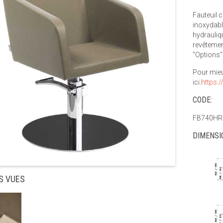
Fauteuil 
inoxydabl
hydrauliq
revêtemen
"Options"
Pour mieu
ici.
https:
CODE:
FB740HR
DIMENSI
S VUES