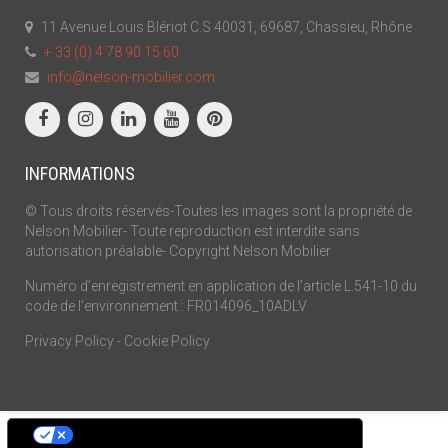
11 Avenue Louis Blériot C.S 40031, 69687, Chassieu, Rhône
+ 33 (0) 4 78 90 15 60
info@nelson-mobilier.com
INFORMATIONS
© Tous droits réservés-Toutes les images sont la propriété de
Nelson Mobilier- Toute reproduction est interdite sans
autorisation préalable- Copyright Nelson Mobilier
Numéro d’enregistrement en application de l’article L.541-10 du
code de l’environnement : FR014096_10ADLV
Privacy Policy
-
Cookie Policy
Vos choix en matière de confidentialité