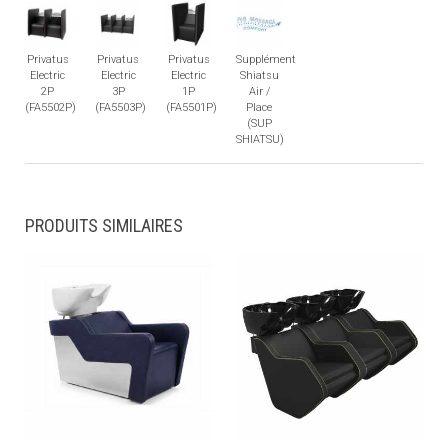
Privatus
Privatus
Privatus
Supplément
Electric
Electric
Electric
Shiatsu
2P
3P
1P
Air /
(FA5502P)
(FA5503P)
(FA5501P)
Place
(SUP
SHIATSU)
PRODUITS SIMILAIRES