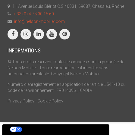
11 Avenue Louis Blériot C.S 40031, 69687, Chassieu, Rhône
+ 33 (0) 4 78 90 15 60
info@nelson-mobilier.com
INFORMATIONS
© Tous droits réservés-Toutes les images sont la propriété de
Nelson Mobilier- Toute reproduction est interdite sans
autorisation préalable- Copyright Nelson Mobilier
Numéro d’enregistrement en application de l’article L.541-10 du
code de l’environnement : FR014096_10ADLV
Privacy Policy
-
Cookie Policy
Vos choix en matière de confidentialité