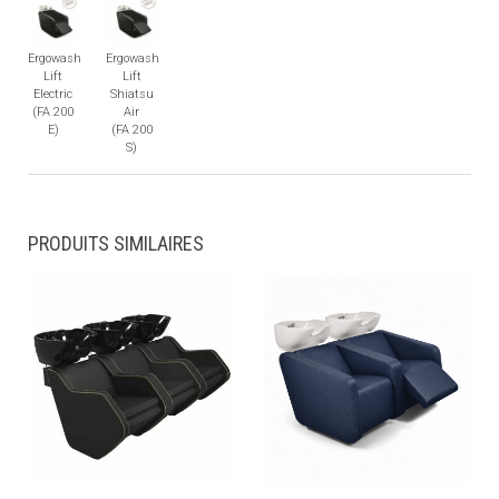
Ergowash
Ergowash
Lift
Lift
Electric
Shiatsu
(FA 200
Air
E)
(FA 200
S)
PRODUITS SIMILAIRES