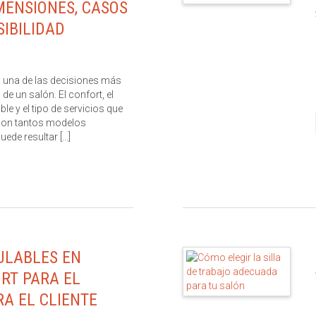
MENSIONES, CASOS
SIBILIDAD
s una de las decisiones más
de un salón. El confort, el
ble y el tipo de servicios que
 con tantos modelos
ede resultar [...]
ULABLES EN
RT PARA EL
RA EL CLIENTE