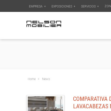
ZON
EMPRESA
+
EXPOSICIONES
+
SERVICIOS
+
Home
News
COMPARATIVA 
LAVACABEZAS 