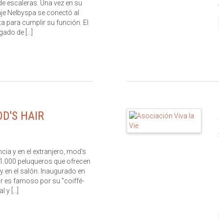
e escaleras. Una vez en su
aje Nelbyspa se conectó al
sta para cumplir su función. El
ado de [...]
D'S HAIR
ia y en el extranjero, mod's
1.000 peluqueros que ofrecen
 y en el salón. Inaugurado en
ir es famoso por su "coiffé-
 y [...]