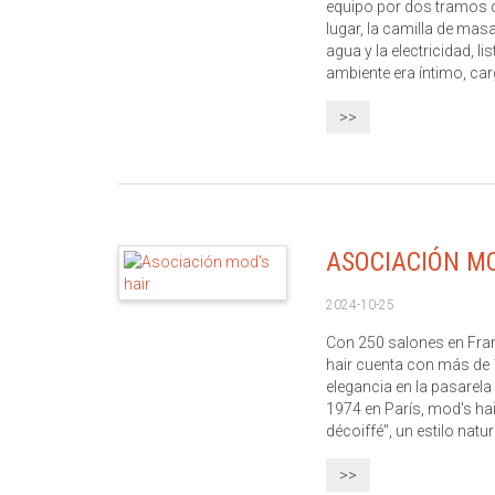
equipo por dos tramos d
lugar, la camilla de mas
agua y la electricidad, li
ambiente era íntimo, carg
>>
ASOCIACIÓN MO
2024-10-25
Con 250 salones en Franc
hair cuenta con más de 
elegancia en la pasarela
1974 en París, mod's ha
décoiffé", un estilo natural
>>