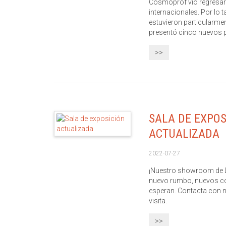
Cosmoprof vio regresar
internacionales. Por lo t
estuvieron particularme
presentó cinco nuevos p
>>
SALA DE EXPOS
ACTUALIZADA
2022-07-27
¡Nuestro showroom de L
nuevo rumbo, nuevos co
esperan. Contacta con n
visita.
>>