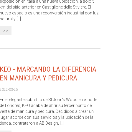
exposición en Italia a una nueva ubicación, a solo 5
km del sitio anterior en Castiglione delle Stiviere. El
nuevo espacio es una reconversión industrial con luz
natural y [...]
>>
KEO - MARCANDO LA DIFERENCIA
EN MANICURA Y PEDICURA
2022-03-25
En el elegante suburbio de St John's Wood en el norte
de Londres, KEO acaba de abrir su tercer punto de
venta de manicura y pedicura. Decididos a crear un
lugar acorde con sus servicios y la ubicación de la
tienda, contrataron a AB Design, [...]