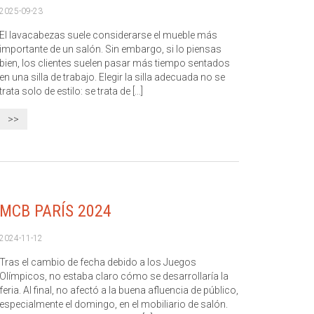
2025-09-23
El lavacabezas suele considerarse el mueble más
importante de un salón. Sin embargo, si lo piensas
bien, los clientes suelen pasar más tiempo sentados
en una silla de trabajo. Elegir la silla adecuada no se
trata solo de estilo: se trata de [...]
>>
MCB PARÍS 2024
2024-11-12
Tras el cambio de fecha debido a los Juegos
Olímpicos, no estaba claro cómo se desarrollaría la
feria. Al final, no afectó a la buena afluencia de público,
especialmente el domingo, en el mobiliario de salón.