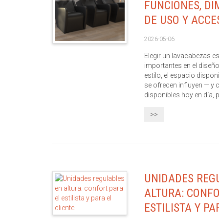
FUNCIONES, DI
DE USO Y ACCE
2026-05-06
Elegir un lavacabezas e
importantes en el diseño 
estilo, el espacio disponi
se ofrecen influyen — y
disponibles hoy en día, pu
>>
UNIDADES REG
ALTURA: CONFO
ESTILISTA Y PA