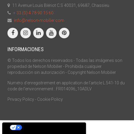
11 Avenue Louis Blériot C.S 40031, 69687, Chassieu
+ 33 (0) 4 78 90 15 60
info@nelson-mobilier.com
INFORMACIONES
© Todos los derechos reservados - Todas las imágenes son
propiedad de Nelson Mobilier - Prohibida cualquier
reproducción sin autorización - Copyright Nelson Mobilier
Numéro d’enregistrement en application de l’article L.541-10 du
code de l’environnement : FR014096_10ADLV
Privacy Policy
-
Cookie Policy
Sus opciones de privacidad