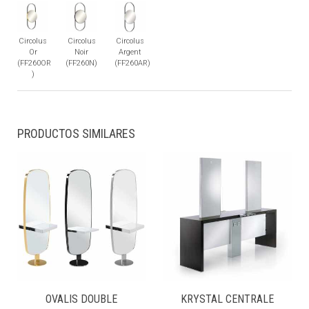
Circolus
Circolus
Circolus
Or
Noir
Argent
(FF260OR
(FF260N)
(FF260AR)
)
PRODUCTOS SIMILARES
OVALIS DOUBLE
KRYSTAL CENTRALE