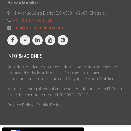
Nelson Mobilier
11 Avenue Louis Blériot C.S 40031, 69687, Chassieu
+ 33 (0) 4 78 90 15 60
info@nelson-mobilier.com
INFORMACIONES
© Todos los derechos reservados - Todas las imágenes son
propiedad de Nelson Mobilier - Prohibida cualquier
reproducción sin autorización - Copyright Nelson Mobilier
Numéro d’enregistrement en application de l’article L.541-10 du
code de l’environnement : FR014096_10ADLV
Privacy Policy
-
Cookie Policy