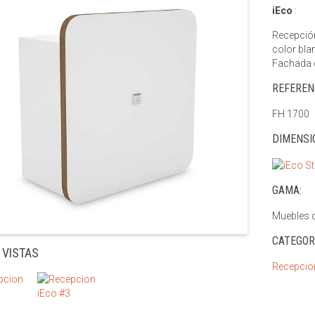
iEco
:
Recepción
color bla
Fachada d
REFEREN
FH 1700
DIMENSI
GAMA:
Muebles d
CATEGOR
 VISTAS
Recepcio