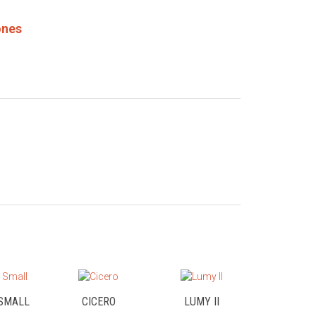
ones
 SMALL
CICERO
LUMY II