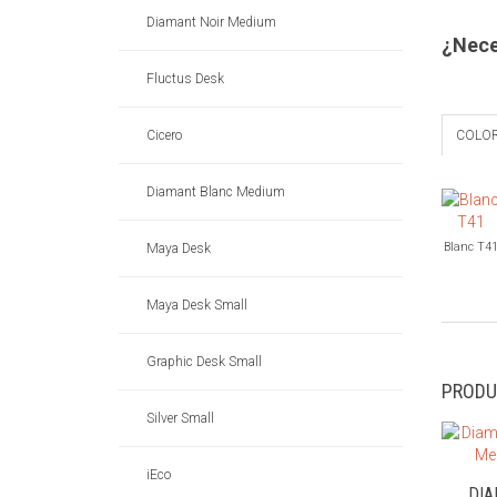
Diamant Noir Medium
¿Nece
Fluctus Desk
COLO
Cicero
Diamant Blanc Medium
Blanc T4
Maya Desk
Maya Desk Small
Graphic Desk Small
PRODU
Silver Small
iEco
DI