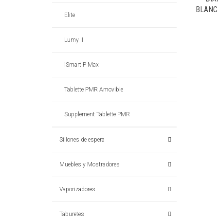
BLANC
Elite
Lumy II
iSmart P Max
Tablette PMR Amovible
Supplement Tablette PMR
Sillones de espera
Muebles y Mostradores
Vaporizadores
Taburetes