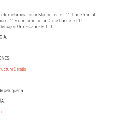
 de melamina color Blanco mate T41. Parte frontal
nco T41 y contorno color Orme-Cannelle T11.
el cajón Orme-Cannelle T11.
CIA:
ONES:
e peluqueria
ÍA:
n