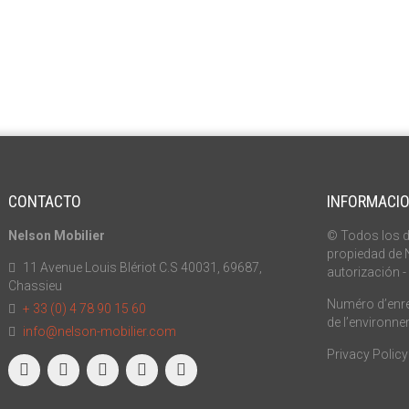
CONTACTO
INFORMACI
Nelson Mobilier
© Todos los d
propiedad de N
11 Avenue Louis Blériot C.S 40031, 69687,
autorización -
Chassieu
Numéro d’enreg
+ 33 (0) 4 78 90 15 60
de l’environn
info@nelson-mobilier.com
Privacy Policy