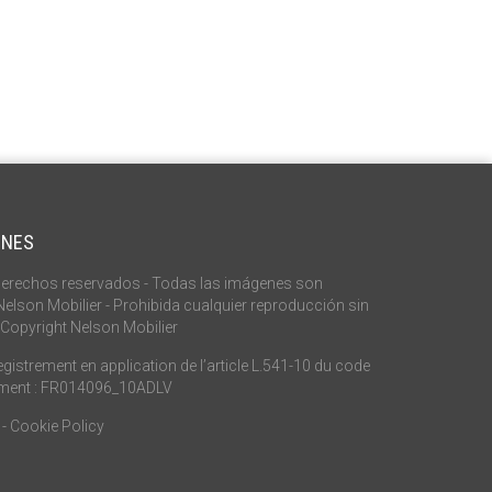
ONES
erechos reservados - Todas las imágenes son
elson Mobilier - Prohibida cualquier reproducción sin
 Copyright Nelson Mobilier
istrement en application de l’article L.541-10 du code
ement : FR014096_10ADLV
-
Cookie Policy