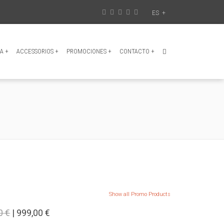
ES
+
IA
+
ACCESSORIOS
+
PROMOCIONES
+
CONTACTO
+
Show all Promo Products
0 €
| 999,00 €