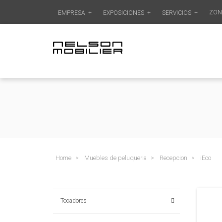
ZON
EMPRESA
+
EXPOSICIONES
+
SERVICIOS
+
Home
Muebles de peluqueria
Recepcion
iEco
Tocadores