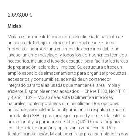
2.693,00 €
Mixlab
:
Mixlab es un mueble técnico completo diseñado para ofrecer
un puesto de trabajo totalmente funcional desde el primer
momento. Incorpora una encimera de acero inoxidable, un
lavabo, un grifo mezclador y todos los componentes técnicos
necesarios, incluido el tubo de desagüe, para facilitar las tareas
de preparación, aclarado y limpieza. Su estructura ofrece un
amplio espacio de almacenamiento para organizar productos,
accesorios y consumibles, además de un contenedor
integrado para toallas usadas que mantiene el área limpia y
eficiente. Disponible en tres acabados — Chêne T100, Noir T101
y Blanc T102 — Mixlab se adapta fácilmente a interiores
naturales, contemporáneos o minimalistas. Dos opciones
adicionales completan la configuración: un respaldo de acero
inoxidable (+238 €) para proteger la pared y reforzar la estética
profesional, y separadores de tubos (+320 €) para organizar
los tubos de coloración y optimizar la zona técnica. Para
facilitar la instalación, Mixlab se entrega preensamblado en dos