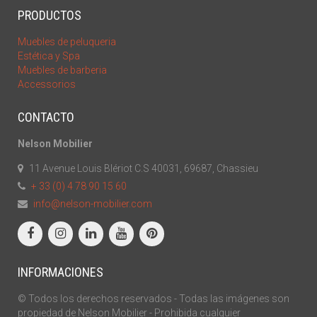
PRODUCTOS
Muebles de peluqueria
Estética y Spa
Muebles de barberia
Accessorios
CONTACTO
Nelson Mobilier
11 Avenue Louis Blériot C.S 40031, 69687, Chassieu
+ 33 (0) 4 78 90 15 60
info@nelson-mobilier.com
INFORMACIONES
© Todos los derechos reservados - Todas las imágenes son
propiedad de Nelson Mobilier - Prohibida cualquier