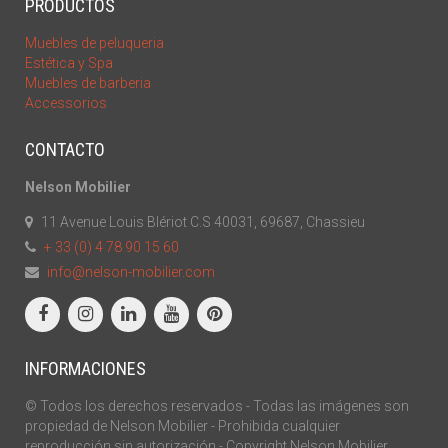
PRODUCTOS
Muebles de peluqueria
Estética y Spa
Muebles de barberia
Accessorios
CONTACTO
Nelson Mobilier
11 Avenue Louis Blériot C.S 40031, 69687, Chassieu
+ 33 (0) 4 78 90 15 60
info@nelson-mobilier.com
INFORMACIONES
© Todos los derechos reservados - Todas las imágenes son
propiedad de Nelson Mobilier - Prohibida cualquier
reproducción sin autorización - Copyright Nelson Mobilier