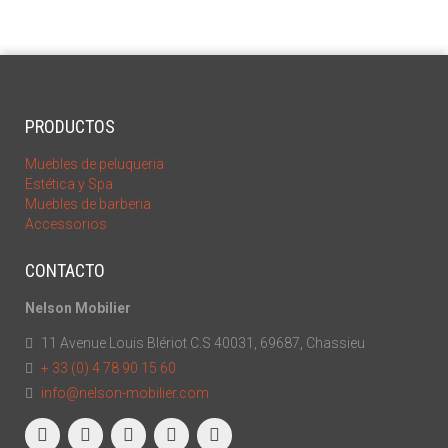
PRODUCTOS
Muebles de peluqueria
Estética y Spa
Muebles de barberia
Accessorios
CONTACTO
Nelson Mobilier
11 Avenue Louis Blériot C.S 40031, 69687, Chassieu
+ 33 (0) 4 78 90 15 60
info@nelson-mobilier.com