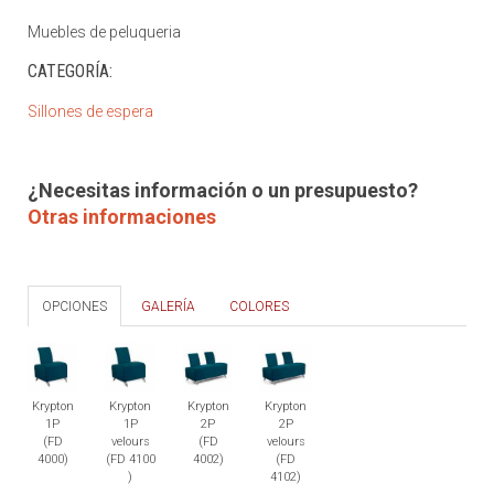
Muebles de peluqueria
CATEGORÍA:
Sillones de espera
¿Necesitas información o un presupuesto?
Otras informaciones
OPCIONES
GALERÍA
COLORES
Krypton
Krypton
Krypton
Krypton
1P
1P
2P
2P
(FD
velours
(FD
velours
4000)
(FD 4100
4002)
(FD
)
4102)