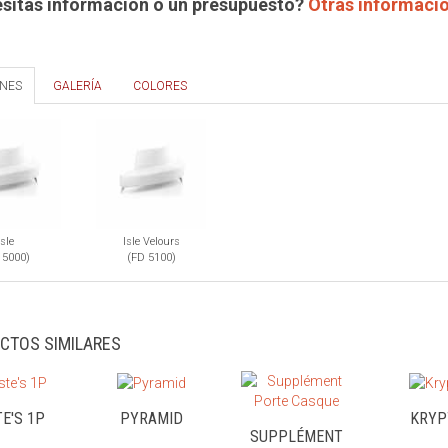
sitas información o un presupuesto?
Otras informaci
ONES
GALERÍA
COLORES
Isle
Isle Velours
 5000)
(FD 5100)
CTOS SIMILARES
E'S 1P
PYRAMID
KRYP
SUPPLÉMENT