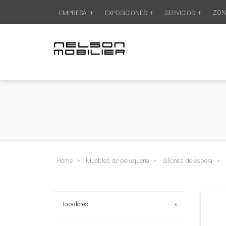
ZON
EMPRESA
+
EXPOSICIONES
+
SERVICIOS
+
Home
Muebles de peluqueria
Sillones de espera
Tocadores