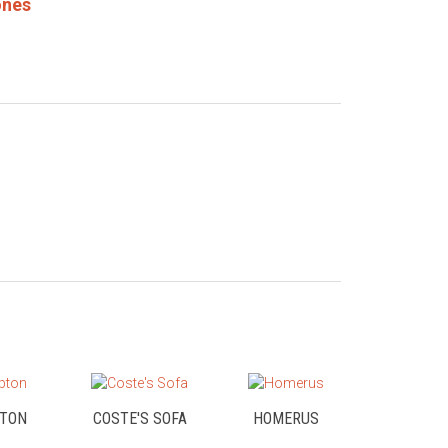
ones
TON
COSTE'S SOFA
HOMERUS