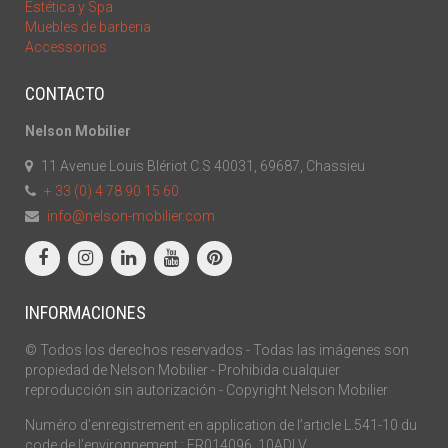
Estética y Spa
Muebles de barberia
Accessorios
CONTACTO
Nelson Mobilier
11 Avenue Louis Blériot C.S 40031, 69687, Chassieu
+ 33 (0) 4 78 90 15 60
info@nelson-mobilier.com
INFORMACIONES
© Todos los derechos reservados - Todas las imágenes son
propiedad de Nelson Mobilier - Prohibida cualquier
reproducción sin autorización - Copyright Nelson Mobilier
Numéro d’enregistrement en application de l’article L.541-10 du
code de l’environnement : FR014096_10ADLV