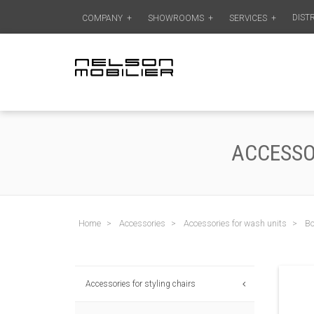
DIST
COMPANY
+
SHOWROOMS
+
SERVICES
+
ACCESSO
Home
Accessories
Accessories for wash units
Bo
Accessories for styling chairs