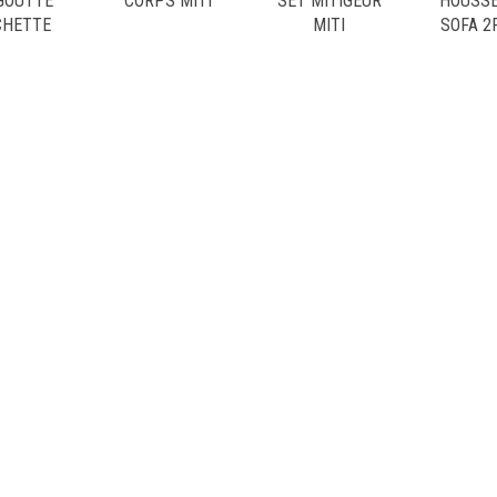
GOUTTE
CORPS MITI
SET MITIGEUR
HOUSSE
CHETTE
MITI
SOFA 2