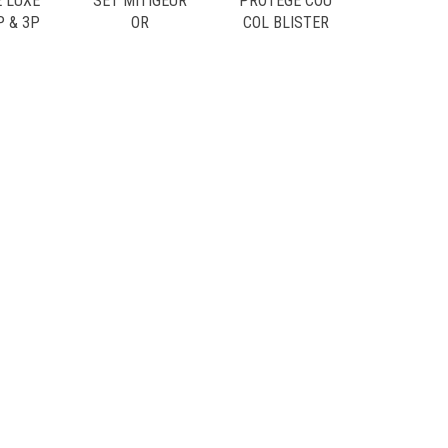
 LUXE
SET MITIGEUR
PROTEGE COU
P & 3P
OR
COL BLISTER