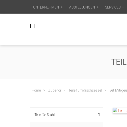
UNTERNEHMEN
+
AUSTELLUNGEN
+
SERVICES
+
TEI
Home
Zubehör
Teile für Waschsessel
Set Mitigeu
Teile für Stuhl