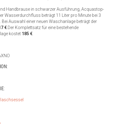
und Handbrause in schwarzer Ausführung, Acquastop-
er Wasserdurchfluss beträgt 11 Liter pro Minute bei 3
. Bei Auswahl einer neuen Waschanlage beträgt der
17 €
.Der Komplettsatz für eine bestehende
age kostet
185 €
.
AXNO
ION:
E:
 Waschsessel
.