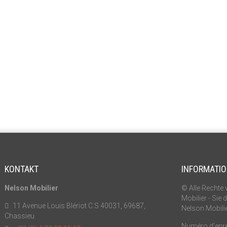
KONTAKT
INFORMATI
Nelson Mobilier
© Alle Rechte 
Mobilier - Sie
11 Avenue Louis Blériot C.S 40031, 69687,
Nelson Mobili
Chassieu
Numéro d’enreg