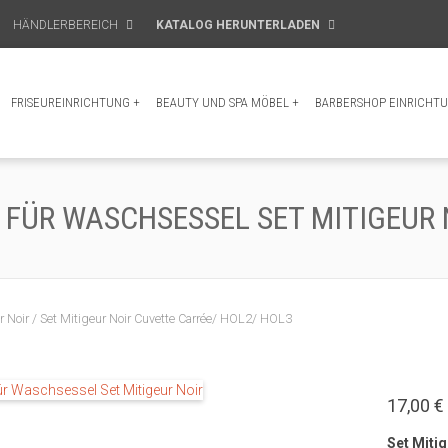
HÄNDLERBEREICH
KATALOG HERUNTERLADEN
FRISEUREINRICHTUNG
+
BEAUTY UND SPA MÖBEL
+
BARBERSHOP EINRICHT
L FÜR WASCHSESSEL SET MITIGEUR 
r Noir / Set Mitigeur Noir Cuvette Carrée/ HOL2/ HOL3
17,00 €
Set Miti