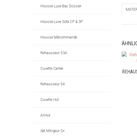
Housse Luxe Bac Dossier
MATER
Housse Luxe Sofa 2P & 3P
Housse télécommande
ÄHNLI
Rehausseur 53A
Cuvette Carrée
REHAU
Rehausseur 54
Cuvette Hol
Armor
Set Mitigeur Or