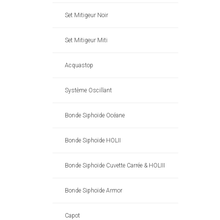
Set Mitigeur Noir
Set Mitigeur Miti
Acquastop
Système Oscillant
Bonde Siphoïde Océane
Bonde Siphoïde HOLII
Bonde Siphoïde Cuvette Carrée & HOLIII
Bonde Siphoïde Armor
Capot