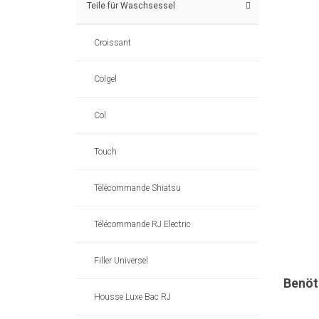
Teile für Waschsessel
Croissant
Colgel
Col
Touch
Télécommande Shiatsu
Télécommande RJ Electric
Filler Universel
Benöt
Housse Luxe Bac RJ