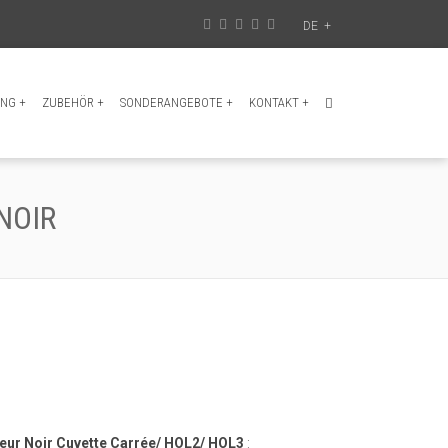
DE
+
UNG
+
ZUBEHÖR
+
SONDERANGEBOTE
+
KONTAKT
+
NOIR
geur Noir Cuvette Carrée/ HOL2/ HOL3
: