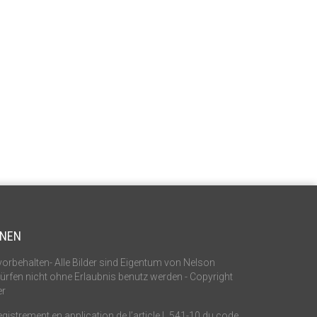
ONEN
vorbehalten- Alle Bilder sind Eigentum von Nelson
 dürfen nicht ohne Erlaubnis benutz werden - Copyright
er
istrement en application de l’article L.541-10 du code