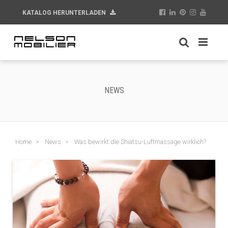
KATALOG HERUNTERLADEN
NEWS
Home
News
Was bewirkt die Shiatsu-Luftmassage wirklich?