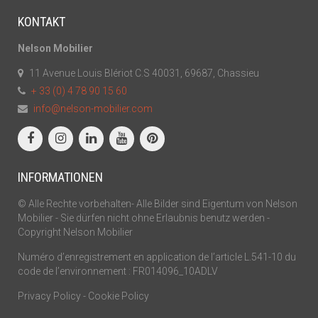
KONTAKT
Nelson Mobilier
11 Avenue Louis Blériot C.S 40031, 69687, Chassieu
+ 33 (0) 4 78 90 15 60
info@nelson-mobilier.com
INFORMATIONEN
© Alle Rechte vorbehalten- Alle Bilder sind Eigentum von Nelson
Mobilier - Sie dürfen nicht ohne Erlaubnis benutz werden -
Copyright Nelson Mobilier
Numéro d’enregistrement en application de l’article L.541-10 du
code de l’environnement : FR014096_10ADLV
Privacy Policy
-
Cookie Policy