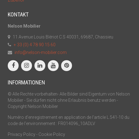
Zubehör
KONTAKT
Nelson Mobilier
11 Avenue Louis Blériot C.S 40031, 69687, Chassieu
+ 33 (0) 4 78 90 15 60
info@nelson-mobilier.com
INFORMATIONEN
© Alle Rechte vorbehalten- Alle Bilder sind Eigentum von Nelson
Mobilier - Sie dürfen nicht ohne Erlaubnis benutz werden -
Copyright Nelson Mobilier
Numéro d’enregistrement en application de l’article L.541-10 du
code de l’environnement : FR014096_10ADLV
Privacy Policy
-
Cookie Policy