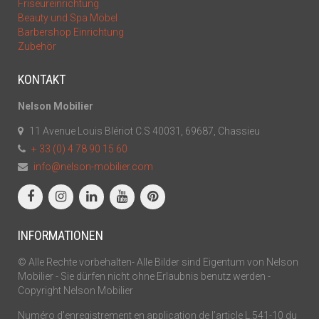
Friseureinrichtung
Beauty und Spa Möbel
Barbershop Einrichtung
Zubehör
KONTAKT
Nelson Mobilier
11 Avenue Louis Blériot C.S 40031, 69687, Chassieu
+ 33 (0) 4 78 90 15 60
info@nelson-mobilier.com
INFORMATIONEN
© Alle Rechte vorbehalten- Alle Bilder sind Eigentum von Nelson
Mobilier - Sie dürfen nicht ohne Erlaubnis benutz werden -
Copyright Nelson Mobilier
Numéro d’enregistrement en application de l’article L.541-10 du