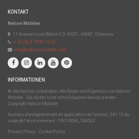
KONTAKT
Nelson Mobilier
11 Avenue Louis Blériot C.S 40031, 69687, Chassieu
+ 33 (0) 4 78 90 15 60
info@nelson-mobilier.com
INFORMATIONEN
© Alle Rechte vorbehalten- Alle Bilder sind Eigentum von Nelson
Mobilier - Sie dürfen nicht ohne Erlaubnis benutz werden -
Copyright Nelson Mobilier
Numéro d’enregistrement en application de l’article L.541-10 du
code de l’environnement : FR014096_10ADLV
Privacy Policy
-
Cookie Policy