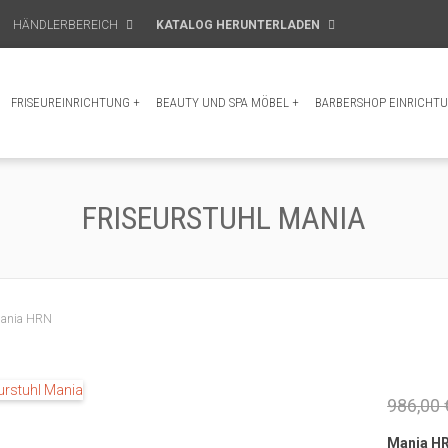
HÄNDLERBEREICH
KATALOG HERUNTERLADEN
FRISEUREINRICHTUNG
+
BEAUTY UND SPA MÖBEL
+
BARBERSHOP EINRICHT
FRISEURSTUHL MANIA
Mania HRN
986,00 
Mania H