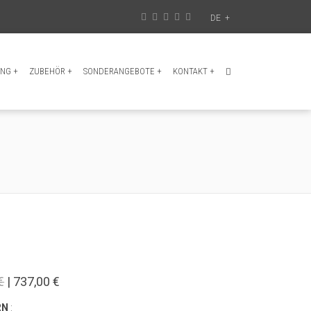
DE
+
UNG
+
ZUBEHÖR
+
SONDERANGEBOTE
+
KONTAKT
+
€
| 737,00 €
RN
: