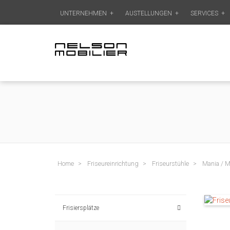
UNTERNEHMEN
+
AUSTELLUNGEN
+
SERVICES
+
Home
Friseureinrichtung
Friseurstühle
Mania / 
Frisiersplätze