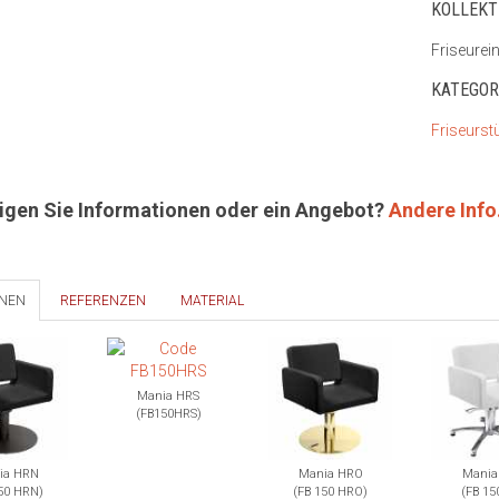
KOLLEKT
Friseurei
KATEGORI
Friseurst
igen Sie Informationen oder ein Angebot?
Andere Info
ONEN
REFERENZEN
MATERIAL
Mania HRS
(FB150HRS)
ia HRN
Mania HRO
Mania
50 HRN)
(FB 150 HRO)
(FB 15