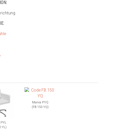
ION:
nrichtung
E:
ühle
.
Mania PYQ
(FB 150 YQ)
 PYL
0 YL)