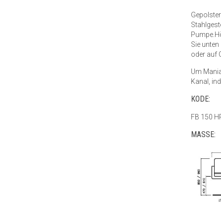
Gepolster
Stahlgest
Pumpe.Hö
Sie unten
oder auf 
Um Mania
Kanal, ind
KODE:
FB 150 H
MASSE: