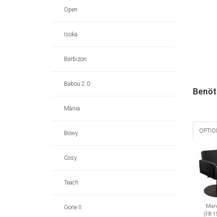
Open
Isoka
Barbizon
Babou 2.0
Benöt
Mania
OPTI
Bowy
Cosy
Teach
Man
Gone II
(FB 1