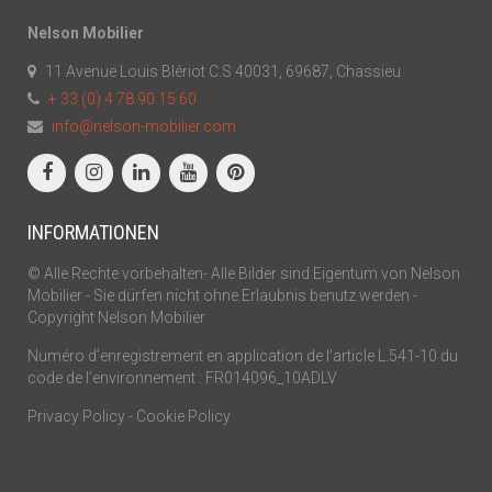
Nelson Mobilier
11 Avenue Louis Blériot C.S 40031, 69687, Chassieu
+ 33 (0) 4 78 90 15 60
info@nelson-mobilier.com
INFORMATIONEN
© Alle Rechte vorbehalten- Alle Bilder sind Eigentum von Nelson
Mobilier - Sie dürfen nicht ohne Erlaubnis benutz werden -
Copyright Nelson Mobilier
Numéro d’enregistrement en application de l’article L.541-10 du
code de l’environnement : FR014096_10ADLV
Privacy Policy
-
Cookie Policy