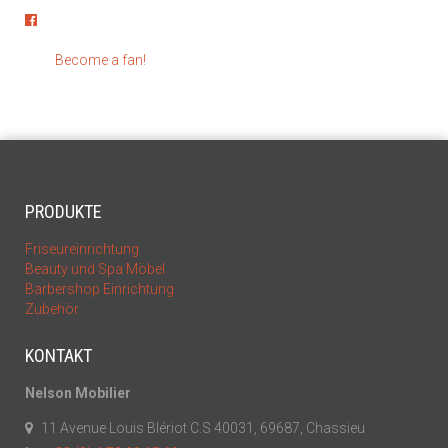
Become a fan!
PRODUKTE
Friseureinrichtung
Beauty und Spa Möbel
Barbershop Einrichtung
Zubehör
KONTAKT
Nelson Mobilier
11 Avenue Louis Blériot C.S 40031, 69687, Chassieu