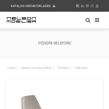
KATALOG HERUNTERLADEN
PEDISPA NELBYDRO
Home
Beauty und Spa Möbel
PediSpa
Nelbydro