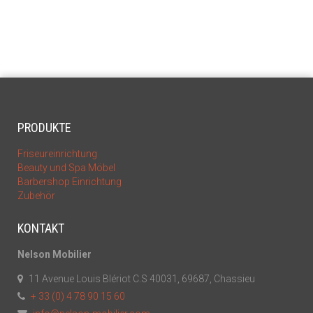
PRODUKTE
Friseureinrichtung
Beauty und Spa Möbel
Barbershop Einrichtung
Zubehör
KONTAKT
Nelson Mobilier
11 Avenue Louis Blériot C.S 40031, 69687, Chassieu
+ 33 (0) 4 78 90 15 60