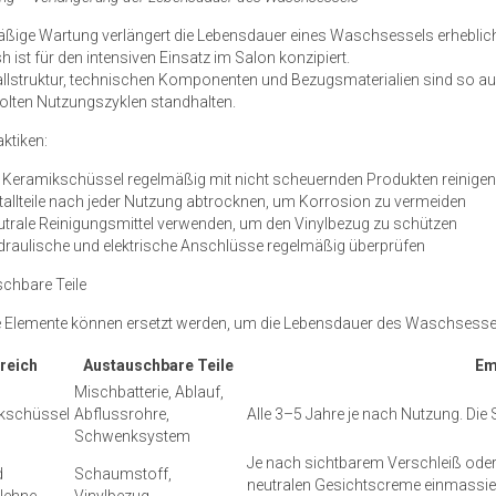
ßige Wartung verlängert die Lebensdauer eines Waschsessels erheblic
ist für den intensiven Einsatz im Salon konzipiert.
allstruktur, technischen Komponenten und Bezugsmaterialien sind so au
olten Nutzungszyklen standhalten.
ktiken:
e Keramikschüssel regelmäßig mit nicht scheuernden Produkten reinige
allteile nach jeder Nutzung abtrocknen, um Korrosion zu vermeiden
trale Reinigungsmittel verwenden, um den Vinylbezug zu schützen
draulische und elektrische Anschlüsse regelmäßig überprüfen
chbare Teile
 Elemente können ersetzt werden, um die Lebensdauer des Waschsessel
reich
Austauschbare Teile
Em
Mischbatterie, Ablauf,
kschüssel
Abflussrohre,
Alle 3–5 Jahre je nach Nutzung. Die 
Schwenksystem
Je nach sichtbarem Verschleiß oder 
d
Schaumstoff,
neutralen Gesichtscreme einmassiere
lehne
Vinylbezug