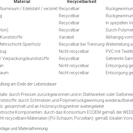
Material
Recycelbarkeit
 Aluminium / Edelstahl / verzinkt
Recycelbar
Rückgewinnun
g
Recycelbar
Rückgewinnung
Recycelbar
In speziellen 
ylon)
Recycelbar
Durch Polymer
 Kunststoffe
Variabel
Abhängig vom 
Mehrschicht-Sperrholz
Recycelbar bei Trennung
Weiterleitung a
ezug
Nicht recycelbar
PVC mit Textilt
 / Verpackungskunststoffe
Recycelbar
Getrennte Sa
an
Nicht recycelbar
Entsorgung ge
haum
Nicht recycelbar
Entsorgung ge
ndlung am Ende der Lebensdauer
alle: durch Pressen zurückgewonnen und in Stahlwerken oder Gießereien
nststoffe: durch Schmelzen und Polymerrückgewinnung wiederaufbereite
z: gesammelt und an Holzrecyclingzentren weitergeleitet
ektrische Komponenten: durch das Konsortium ECOEM gemäß der WEEE‑R
ht recycelbare Materialien (PU-Schaum, Porzellan): gemäß lokalen Vors
ntage und Materialtrennung