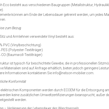
 Eco besteht aus verschiedenen Baugruppen (Metallstruktur, Hydraulikk
e).
lemente können am Ende der Lebensdauer getrennt werden, um jedes Mat
ren.
eise zum Bezug
 Sitz und Armlehnen verwendete Vinyl besteht aus:
 % PVC (Vinylbeschichtung)
 PES (Polyester-Textilträger)
 CO (Baumwoll-Textilträger)
truktur ist typisch für beschichtete Gewebe, die in professionellen Sitz
ive Materialien sind auf Anfrage erhältlich, bieten jedoch geringere Leistu
tere Informationen kontaktieren Sie info@nelson-mobilier.com.
zliche Konformität
e elektrischen Komponenten werden durch ECOEM für die Entsorgung am
werden keine zusätzlichen Umweltzertifizierungen beansprucht, außer d
eitgestellt werden.
ung – Verlängerung der Lebensdauer des Waschsessels