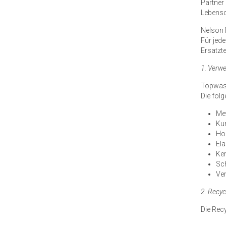
Partner
Lebensda
Nelson 
Für jede
Ersatztei
1. Verwe
Topwash
Die fol
Met
Kun
Hol
El
Ke
Sc
Ve
2. Recyc
Die Rec