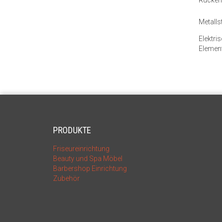
Metalls
Elektri
Elemen
PRODUKTE
Friseureinrichtung
Beauty und Spa Möbel
Barbershop Einrichtung
Zubehör