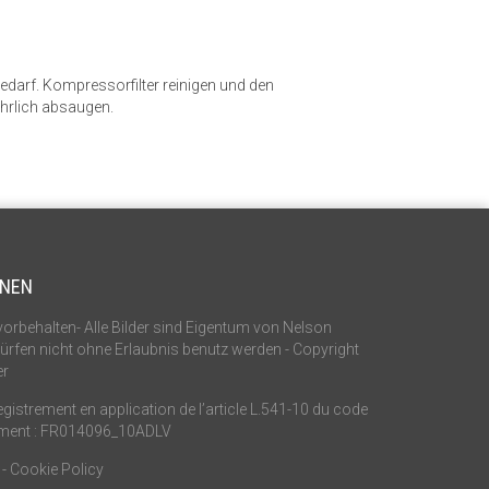
Bedarf. Kompressorfilter reinigen und den
ährlich absaugen.
ONEN
vorbehalten- Alle Bilder sind Eigentum von Nelson
 dürfen nicht ohne Erlaubnis benutz werden - Copyright
er
istrement en application de l’article L.541-10 du code
ement : FR014096_10ADLV
-
Cookie Policy