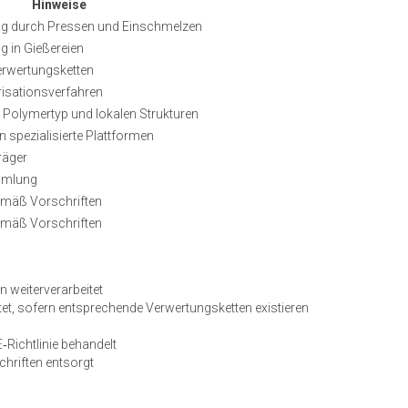
Hinweise
g durch Pressen und Einschmelzen
 in Gießereien
Verwertungsketten
isationsverfahren
Polymertyp und lokalen Strukturen
n spezialisierte Plattformen
räger
mmlung
mäß Vorschriften
mäß Vorschriften
 weiterverarbeitet
t, sofern entsprechende Verwertungsketten existieren
ichtlinie behandelt
chriften entsorgt