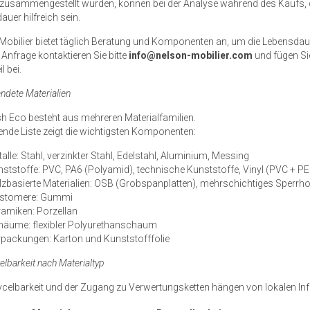
 zusammengestellt wurden, können bei der Analyse während des Kaufs,
uer hilfreich sein.
Mobilier bietet täglich Beratung und Komponenten an, um die Lebensdau
 Anfrage kontaktieren Sie bitte
info@nelson-mobilier.com
und fügen Si
l bei.
ndete Materialien
 Eco besteht aus mehreren Materialfamilien.
gende Liste zeigt die wichtigsten Komponenten:
alle: Stahl, verzinkter Stahl, Edelstahl, Aluminium, Messing
ststoffe: PVC, PA6 (Polyamid), technische Kunststoffe, Vinyl (PVC + 
zbasierte Materialien: OSB (Grobspanplatten), mehrschichtiges Sperrho
astomere: Gummi
ramiken: Porzellan
häume: flexibler Polyurethanschaum
rpackungen: Karton und Kunststofffolie
elbarkeit nach Materialtyp
ycelbarkeit und der Zugang zu Verwertungsketten hängen von lokalen Inf