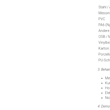
Stahl /
Messin
PVC
PA6 (N
Andere
OSB / 
Vinylb
Karton
Porzell
PU-Sc
3. Beha
Met
Ku
Hol
El
Nic
4. Demo