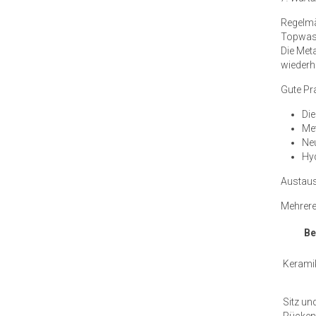
Regelmä
Topwash 
Die Met
wiederh
Gute Pra
Di
Met
Neu
Hy
Austaus
Mehrere
Be
Kerami
Sitz un
Rücken