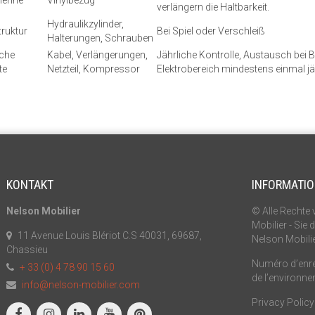
verlängern die Haltbarkeit.
Hydraulikzylinder,
truktur
Bei Spiel oder Verschleiß
Halterungen, Schrauben
sche
Kabel, Verlängerungen,
Jährliche Kontrolle, Austausch bei 
te
Netzteil, Kompressor
Elektrobereich mindestens einmal j
KONTAKT
INFORMATI
Nelson Mobilier
© Alle Rechte 
Mobilier - Sie
11 Avenue Louis Blériot C.S 40031, 69687,
Nelson Mobili
Chassieu
Numéro d’enreg
+ 33 (0) 4 78 90 15 60
de l’environn
info@nelson-mobilier.com
Privacy Policy