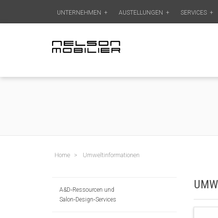
UNTERNEHMEN
+
AUSTELLUNGEN
+
SERVICES
+
Home
Umweltinformationen
UMW
A&D‑Ressourcen und
Salon‑Design‑Services