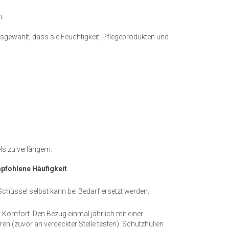
h.
sgewählt, dass sie Feuchtigkeit, Pflegeprodukten und
n
s zu verlängern.
pfohlene Häufigkeit
Schüssel selbst kann bei Bedarf ersetzt werden.
Komfort. Den Bezug einmal jährlich mit einer
n (zuvor an verdeckter Stelle testen). Schutzhüllen