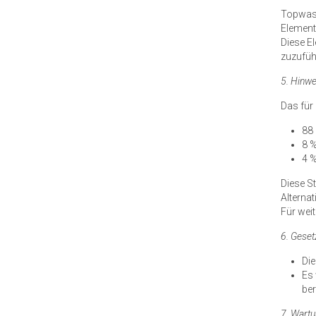
Topwash
Element
Diese E
zuzufüh
5. Hinw
Das für
88
8 %
4 %
Diese S
Alternat
Für wei
6. Geset
Di
Es 
ber
7. Wart